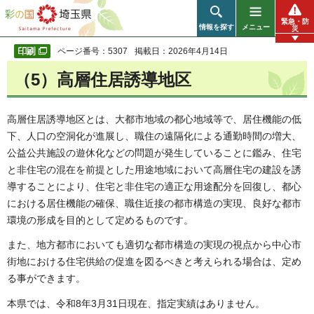
彩の国 埼玉県
緊急・防
情報を探す
メニュー
災
ページ番号：5307
掲載日：2026年4月14日
（5）高層住居誘導地区
高層住居誘導地区とは、大都市地域の都心地域等で、居住機能の低
下、人口の空洞化が進展し、職住の遠隔化による通勤時間の増大、
公益公共施設の遊休化などの問題が発生していることに鑑み、住宅
と非住宅の混在を前提とした用途地域において高層住宅の建設を誘
導することにより、住宅と非住宅の適正な用途配分を回復し、都心
における居住機能の確保、職住近接の都市構造の実現、良好な都市
環境の形成を目的として定めるものです。
また、地方都市においても適切な都市構造の実現の視点から中心市
街地における住宅供給の促進を図るべきと考えられる場合は、定め
る事ができます。
本県では、令和8年3月31日現在、指定実績はありません。