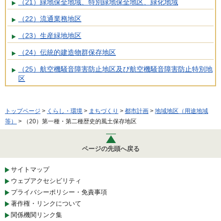
（21）緑地保全地域、特別緑地保全地区、緑化地域
（22）流通業務地区
（23）生産緑地地区
（24）伝統的建造物群保存地区
（25）航空機騒音障害防止地区及び航空機騒音障害防止特別地
区
トップページ
>
くらし・環境
>
まちづくり
>
都市計画
>
地域地区（用途地域
等）
> （20）第一種・第二種歴史的風土保存地区
ページの先頭へ戻る
サイトマップ
ウェブアクセシビリティ
プライバシーポリシー・免責事項
著作権・リンクについて
関係機関リンク集