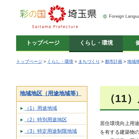
彩の国 埼玉県
Foreign Langu
トップページ
くらし・環境
トップページ
>
くらし・環境
>
まちづくり
>
都市計画
>
地域
地域地区（用途地域等）
（11
（1）用途地域
（2）特別用途地区
居住環境向上用
（3）特定用途制限地域
を有する建築物