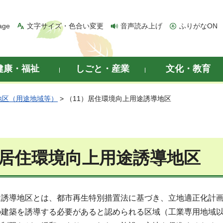
age
文字サイズ・色合い変更
音声読み上げ
ふりがなON
健康・福祉
しごと・産業
文化・教育
地区（用途地域等）
> （11）居住環境向上用途誘導地区
）居住環境向上用途誘導地区
途誘導地区とは、都市再生特別措置法に基づき、立地適正化計
の建築を誘導する必要があると認められる区域（工業専用地域