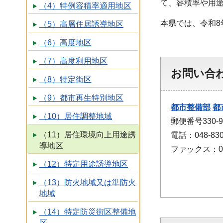
て、容積率や用
（4）特例容積率適用地区
本県では、令和8
（5）高層住居誘導地区
（6）高度地区
（7）高度利用地区
お問い合
（8）特定街区
（9）都市再生特別地区
都市整備部
都
（10）居住調整地域
郵便番号330
（11）居住環境向上用途誘
電話：048-830
導地区
ファックス：048
（12）特定用途誘導地区
（13）防火地域又は準防火
地域
（14）特定防災街区整備地
区