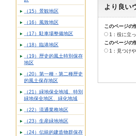
より良い
（15）景観地区
（16）風致地区
このページの
（17）駐車場整備地区
1：役に立
このページの
（18）臨港地区
1：見つけ
（19）歴史的風土特別保存
地区
（20）第一種・第二種歴史
的風土保存地区
（21）緑地保全地域、特別
緑地保全地区、緑化地域
（22）流通業務地区
（23）生産緑地地区
（24）伝統的建造物群保存