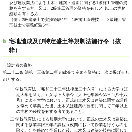
及び建設業法による土木・建築・造園に関する1級施工管理の資
格を有する方、又は、2級施工管理の資格を有し5年以上の実務
経験を有する方
（例：2級建築士で実務経験4年、1級施工管理技士、2級施工管
理技士で実務経験5年）
宅地造成及び特定盛土等規制法施行令（抜
粋）
（設計者の資格）
第二十二条 法第十三条第二項 の政令で定める資格は、次に掲げるも
のとする。
一 学校教育法 （昭和二十二年法律第二十六号）による大学（短
期大学を除く。）又は旧大学令（大正七年勅令第三百八十八
号）による大学において、正規の土木又は建築に関する課程
を修めて卒業した後、土木又は建築の技術に関して二年以上
の実務の経験を有する者であること。
二 学校教育法 による短期大学において、正規の土木又は建築に
関する修業年限三年の課程（夜間において授業を行うものを
除く。）を修めて卒業した後、土木又は建築の技術に関して