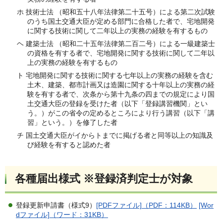
ホ 技術士法 （昭和五十八年法律第二十五号）による第二次試験
のうち国土交通大臣が定める部門に合格した者で、宅地開発
に関する技術に関して二年以上の実務の経験を有するもの
ヘ 建築士法 （昭和二十五年法律第二百二号）による一級建築士
の資格を有する者で、宅地開発に関する技術に関して二年以
上の実務の経験を有するもの
ト 宅地開発に関する技術に関する七年以上の実務の経験を含む
土木、建築、都市計画又は造園に関する十年以上の実務の経
験を有する者で、次条から第十九条の四までの規定により国
土交通大臣の登録を受けた者（以下「登録講習機関」とい
う。）がこの省令の定めるところにより行う講習（以下「講
習」という。）を修了した者
チ 国土交通大臣がイからトまでに掲げる者と同等以上の知識及
び経験を有すると認めた者
各種届出様式 ※登録済判定士が対象
登録更新申請書（様式9）
[PDFファイル]（PDF：114KB）
[Wor
dファイル]（ワード：31KB）