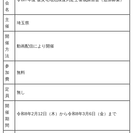
会
名
主
埼玉県
催
開
催
動画配信により開催
方
法
参
加
無料
費
定
無し
員
開
催
令和8年2月12日（木）から令和8年3月6日（金）まで
期
間