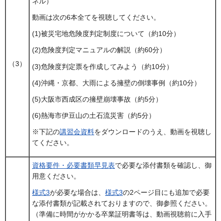
ネル）
動画は次の6本全てを視聴してください。
(1)被災宅地危険度判定制度について（約10分）
(2)危険度判定マニュアルの解説（約60分）
（3）
(3)危険度判定票を作成してみよう（約10分）
(4)沖縄・京都、大雨による擁壁の倒壊事例（約10分）
(5)大阪市西成区の擁壁崩壊事故（約5分）
(6)熱海市伊豆山の土石流災害（約5分）
※下記の
講習会資料
をダウンロードのうえ、動画を視聴し
てください。
資格要件・必要書類早見表
で必要な添付書類を確認し、御
用意ください。
様式3
が必要な場合は、
様式3
の2ページ目にも追加で必要
な添付書類が記載されておりますので、御参照ください。
（準備に時間がかかる卒業証明書等は、動画視聴前に入手