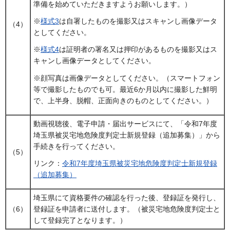
準備を始めていただきますようお願いします。）
※
様式3
は自署したものを撮影又はスキャンし画像データ
（4）
としてください。
※
様式4
は証明者の署名又は押印があるものを撮影又はス
キャンし画像データとしてください。
※顔写真は画像データとしてください。（スマートフォン
等で撮影したものでも可。最近6か月以内に撮影した鮮明
で、上半身、脱帽、正面向きのものとしてください。）
動画視聴後、電子申請・届出サービスにて、「令和7年度
埼玉県被災宅地危険度判定士新規登録（追加募集）」から
手続きを行ってください。
（5）
リンク：
令和7年度埼玉県被災宅地危険度判定士新規登録
（追加募集）
埼玉県にて資格要件の確認を行った後、登録証を発行し、
（6）
登録証を申請者に送付します。（被災宅地危険度判定士と
して登録完了となります。）