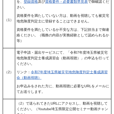
を、
登録資格
及び
資格要件・必要書類早見表
で御確認くだ
さい。
資格要件を満たしていない方は、動画を視聴しても被災宅
（1）
地危険度判定士に登録することはできません。
資格要件を満たしているか不安な方は、下記担当まで御連
絡ください。（職務の内容が実務経験として認められるか
等）
電子申請・届出サービスにて、「令和7年度埼玉県被災宅
地危険度判定士養成講習会（動画視聴）」の申込を行って
ください。
（2）
リンク：
令和7年度埼玉県被災宅地危険度判定士養成講習
会（動画視聴）
お申込みをされた方に、動画視聴に必要なURLをメールに
てお送りします。
（2）で送られてきたURLにアクセスし、動画を視聴して
ください。（Youtube埼玉県限定公開セミナー動画チャン