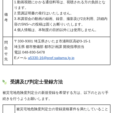
1.動画視聴にかかる通信料等は、視聴される方の負担とな
ります。
2.受講証明書の発行はいたしません。
備
3.本講習会の動画の録画、録音、撮影及び2次利用、詳細内
考
容のSNSへの投稿は固くお断りいたします。
4.個人情報は、本制度の目的以外には使用しません。
〒330-9301 埼玉県さいたま市浦和区高砂3-15-1
問
埼玉県 都市整備部 都市計画課 開発指導担当
合
電話 048-830-5478
せ
Eメール
a5330-16@pref.saitama.lg.jp
先
受講及び判定士登録方法
被災宅地危険度判定士の新規登録を希望する方は、以下のとおり手
続きを行うようお願いします。
被災宅地危険度判定士の登録資格要件を満たしていること