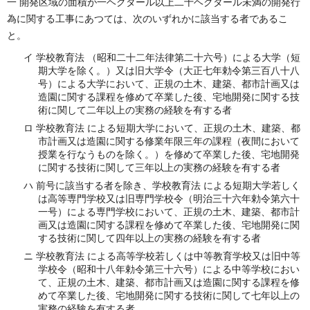
一 開発区域の面積が一ヘクタール以上二十ヘクタール未満の開発行
為に関する工事にあつては、次のいずれかに該当する者であるこ
と。
イ 学校教育法 （昭和二十二年法律第二十六号）による大学（短
期大学を除く。）又は旧大学令（大正七年勅令第三百八十八
号）による大学において、正規の土木、建築、都市計画又は
造園に関する課程を修めて卒業した後、宅地開発に関する技
術に関して二年以上の実務の経験を有する者
ロ 学校教育法 による短期大学において、正規の土木、建築、都
市計画又は造園に関する修業年限三年の課程（夜間において
授業を行なうものを除く。）を修めて卒業した後、宅地開発
に関する技術に関して三年以上の実務の経験を有する者
ハ 前号に該当する者を除き、学校教育法 による短期大学若しく
は高等専門学校又は旧専門学校令（明治三十六年勅令第六十
一号）による専門学校において、正規の土木、建築、都市計
画又は造園に関する課程を修めて卒業した後、宅地開発に関
する技術に関して四年以上の実務の経験を有する者
ニ 学校教育法 による高等学校若しくは中等教育学校又は旧中等
学校令（昭和十八年勅令第三十六号）による中等学校におい
て、正規の土木、建築、都市計画又は造園に関する課程を修
めて卒業した後、宅地開発に関する技術に関して七年以上の
実務の経験を有する者