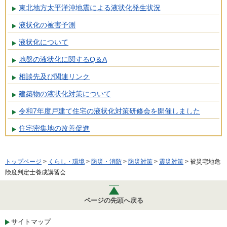
東北地方太平洋沖地震による液状化発生状況
液状化の被害予測
液状化について
地盤の液状化に関するQ＆A
相談先及び関連リンク
建築物の液状化対策について
令和7年度戸建て住宅の液状化対策研修会を開催しました
住宅密集地の改善促進
トップページ
>
くらし・環境
>
防災・消防
>
防災対策
>
震災対策
> 被災宅地危
険度判定士養成講習会
ページの先頭へ戻る
サイトマップ