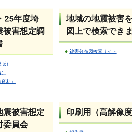
・25年度埼
地域の地震被害
震被害想定調
図上で検索でき
書
被害分布図検索サイト
要版）
編）
末資料）
地震被害想定
印刷用（高解像
討委員会