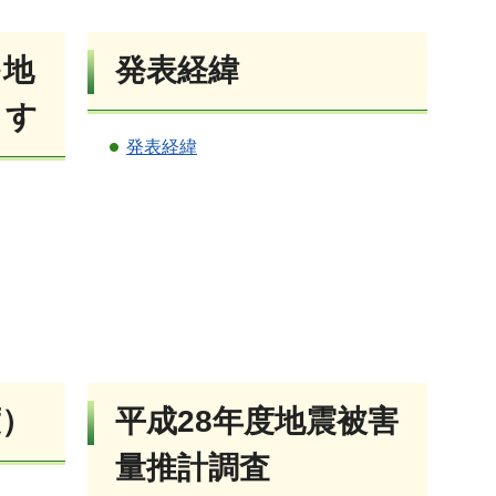
を地
発表経緯
ます
発表経緯
度）
平成28年度地震被害
量推計調査