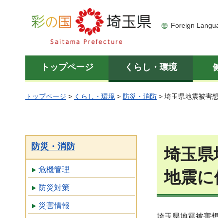
彩の国 埼玉県
Foreign Langu
トップページ
くらし・環境
トップページ
>
くらし・環境
>
防災・消防
> 埼玉県地震被害
防災・消防
埼玉県
危機管理
地震に
防災対策
災害情報
埼玉県地震被害