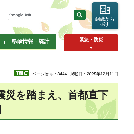
組織から
探す
緊急・防災
県政情報・統計
ページ番号：3444
掲載日：2025年12月11日
震災を踏まえ、首都直下
］