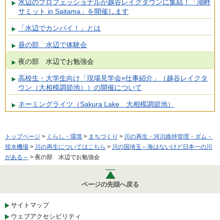
水辺のプロフェッショナルが越谷レイクタウンに集結！「湖畔
サミット in Saitama」を開催します
「水辺でカンパイ！」とは
昼の部 水辺で体験会
夜の部 水辺でお勉強会
高校生・大学生向け「現場見学会×仕事紹介」（越谷レイクタ
ウン（大相模調節池））の開催について
ネーミングライツ（Sakura Lake 大相模調節池）
トップページ
>
くらし・環境
>
まちづくり
>
川の再生・河川維持管理・ダム・
排水機場
>
川の再生についてはこちら
>
川の国埼玉～海はないけど日本一の川
がある～
> 夜の部 水辺でお勉強会
ページの先頭へ戻る
サイトマップ
ウェブアクセシビリティ