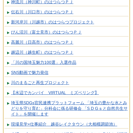
神流川（神川町）のはつらつＰＪ
伝右川（川口市）のはつらつＰＪ
新河岸川（川越市）のはつらつプロジェクト
びん沼川（富士見市）のはつらつＰＪ
高麗川（日高市）のはつらつＰＪ
越辺川（越生町）のはつらつＰＪ
「川の国埼玉魅力100選」入選作品
SNS動画で魅力発信
川のまるごと再生プロジェクト
【水辺でカンパイ VIRTUAL ミズベリング】
埼⽟県SDGs官⺠連携プラットフォーム 「埼⽟の豊かな⽔とみ
どりを守り育む」分科会に係る研修会 「S D G s と⾃然共⽣サ
イト」を開催します
現場見学×仕事紹介 越谷レイクタウン（大相模調節池）