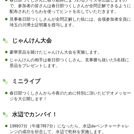
春日部つくしさんに取り組みにまつわるクイズを出題しますの
で、参加者の皆さんは春日部つくしさんが全問正解できるように
配布されたうちわを使ってヒントを出していただきます。
見事春日部つくしさんが全問正解した暁には、会場参加者全員に
埼玉の川博士証明書を授与します。
じゃんけん大会
豪華景品を賭けたじゃんけん大会を実施します。
じゃんけんの相手は春日部つくしさん。見事勝ち抜いた5名様に
景品をプレゼントします。
ミニライブ
春日部つくしさんから今夜のために特別に頂いたビデオメッセー
ジを大公開します！
水辺でカンパイ！
19時07分（午後7時7分）になったら、水辺deベンチャーチャレ
ンジの成功を祈念して、水辺で乾杯を実施します。