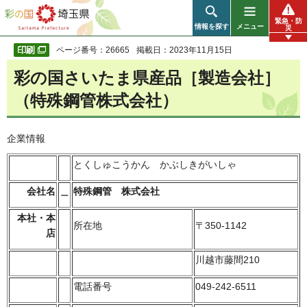
彩の国 埼玉県
緊急・防
情報を探す
メニュー
災
ページ番号：26665
掲載日：2023年11月15日
彩の国さいたま県産品［製造会社］
（特殊鋼管株式会社）
企業情報
とくしゅこうかん かぶしきがいしゃ
会社名
＿
特殊鋼管 株式会社
本社・本
所在地
〒350-1142
店
川越市藤間210
電話番号
049-242-6511