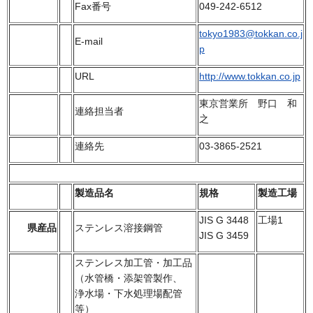
Fax番号
049-242-6512
tokyo1983@tokkan.co.j
E-mail
p
URL
http://www.tokkan.co.jp
東京営業所 野口 和
連絡担当者
之
連絡先
03-3865-2521
製造品名
規格
製造工場
JIS G 3448
工場1
県産品
ステンレス溶接鋼管
JIS G 3459
ステンレス加工管・加工品
（水管橋・添架管製作、
浄水場・下水処理場配管
等）