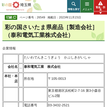
彩の国 埼玉県
緊急・防
情報を探す
メニュー
災
ページ番号：26549
掲載日：2023年11月15日
彩の国さいたま県産品［製造会社］
（泰和電気工業株式会社）
企業情報
たいわでんきこうぎょう かぶしきがいしゃ
会社名
＿
泰和電気工業 株式会社
本社・本
所在地
〒105-0013
店
東京都港区浜松町2-7-16 第3小森谷
ビル2階
電話番号
03-3432-2521