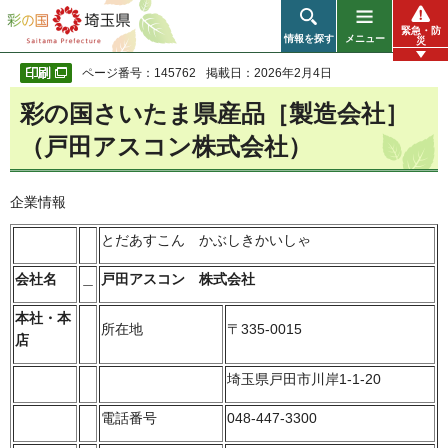
彩の国 埼玉県
緊急・防
情報を探す
メニュー
災
ページ番号：145762
掲載日：2026年2月4日
彩の国さいたま県産品［製造会社］
（戸田アスコン株式会社）
企業情報
とだあすこん かぶしきかいしゃ
会社名
＿
戸田アスコン 株式会社
本社・本
所在地
〒335-0015
店
埼玉県戸田市川岸1-1-20
電話番号
048-447-3300