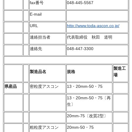
fax番号
048-445-5567
E-mail
URL
http://www.toda-ascon.co.jp/
連絡担当者
代表取締役 秋田 道明
連絡先
048-447-3300
製造工
製造品名
規格
場
県産品
密粒度アスコン
13・20mm-50・75
13・20mm-50・75〔再
生〕
20mm-75〔改質2型〕
粗粒度アスコン
20mm-50・75