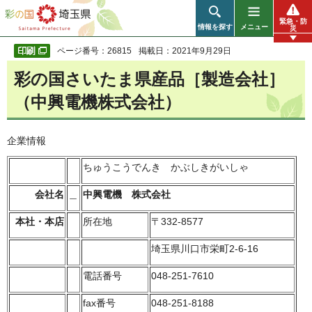
彩の国 埼玉県
緊急・防
情報を探す
メニュー
災
ページ番号：26815
掲載日：2021年9月29日
彩の国さいたま県産品［製造会社］
（中興電機株式会社）
企業情報
ちゅうこうでんき かぶしきがいしゃ
会社名
＿
中興電機 株式会社
本社・本店
所在地
〒332-8577
埼玉県川口市栄町2-6-16
電話番号
048-251-7610
fax番号
048-251-8188