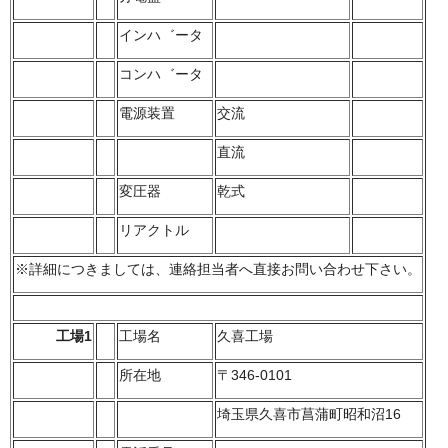
インハ゛ータ
コンハ゛ータ
電源装置
交流
直流
変圧器
乾式
リアクトル
※詳細につきましては、連絡担当者へ直接お問い合わせ下さい。
工場1
工場名
久喜工場
所在地
〒346-0101
埼玉県久喜市菖蒲町昭和沼16