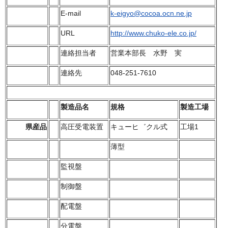
E-mail
k-eigyo@cocoa.ocn.ne.jp
URL
http://www.chuko-ele.co.jp/
連絡担当者
営業本部長 水野 実
連絡先
048-251-7610
製造品名
規格
製造工場
県産品
高圧受電装置
キューヒ゛クル式
工場1
薄型
監視盤
制御盤
配電盤
分電盤