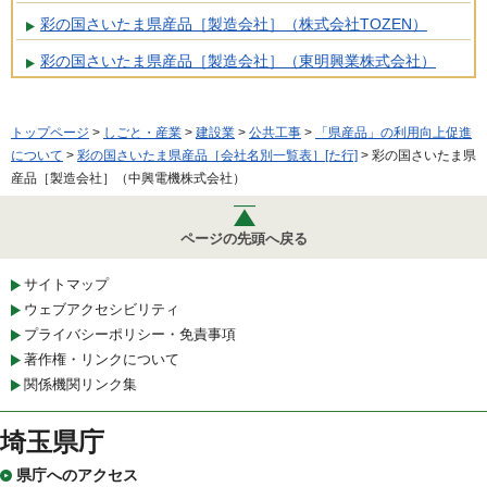
彩の国さいたま県産品［製造会社］（株式会社TOZEN）
彩の国さいたま県産品［製造会社］（東明興業株式会社）
トップページ
>
しごと・産業
>
建設業
>
公共工事
>
「県産品」の利用向上促進
について
>
彩の国さいたま県産品［会社名別一覧表］[た行]
> 彩の国さいたま県
産品［製造会社］（中興電機株式会社）
ページの先頭へ戻る
サイトマップ
ウェブアクセシビリティ
プライバシーポリシー・免責事項
著作権・リンクについて
関係機関リンク集
埼玉県庁
県庁へのアクセス