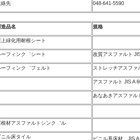
連絡先
048-641-5590
製造品名
規格
屋上緑化用耐根シート
ルーフィンク゛シート
改質アスファルト JIS 
ルーフィンク゛フェルト
ストレッチアスファルト 
アスファルト JIS A 6
あなあきアスファルト JI
屋根材アスファルトシンク゛ル
ビニル床タイル
ビニル系床材 JIS A 