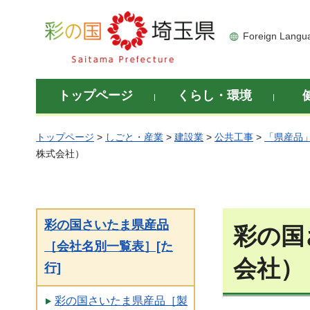
彩の国 埼玉県
Foreign Langu
トップページ
くらし・環境
トップページ
>
しごと・産業
>
建設業
>
公共工事
>
「県産品
株式会社）
彩の国さいたま県産品
彩の国
［会社名別一覧表］[た
会社）
行]
彩の国さいたま県産品［製