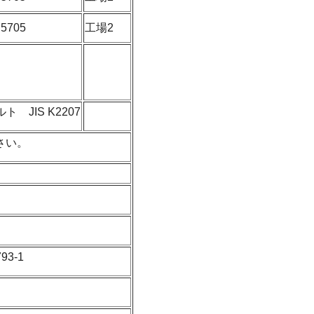
5705
工場2
 JIS K2207
さい。
3-1