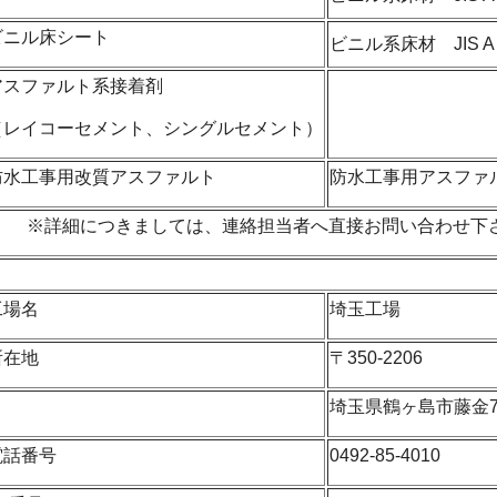
ビニル床シート
ビニル系床材 JIS A 
アスファルト系接着剤
（レイコーセメント、シングルセメント）
防水工事用改質アスファルト
防水工事用アスファルト
※詳細につきましては、連絡担当者へ直接お問い合わせ下
工場名
埼玉工場
所在地
〒350-2206
埼玉県鶴ヶ島市藤金79
電話番号
0492-85-4010