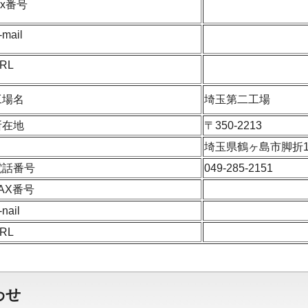
ax番号
-mail
RL
工場名
埼玉第二工場
所在地
〒350-2213
埼玉県鶴ヶ島市脚折1
電話番号
049-285-2151
AX番号
-nail
RL
わせ