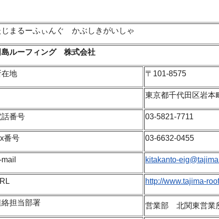
たじまるーふぃんぐ かぶしきがいしゃ
田島ルーフィング 株式会社
所在地
〒101-8575
東京都千代田区岩本町3
電話番号
03-5821-7711
ax番号
03-6632-0455
-mail
kitakanto-eig@tajima
RL
http://www.tajima-roof
連絡担当部署
営業部 北関東営業