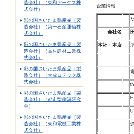
造会社］（東和アークス株
企業情報
式会社）
彩の国さいたま県産品［製
造会社］（第一石産運輸株
会社名
＿
式会社）
彩の国さいたま県産品［製
本社・本店
造会社］（高村建材工業株
式会社）
彩の国さいたま県産品［製
造会社］（大成ロテック株
式会社）
f
彩の国さいたま県産品［製
E
造会社］（都市型側溝研究
会）
U
彩の国さいたま県産品［製
造会社］（東和電機工業株
式会社）