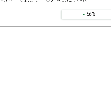
やすかった
2：ふつう
3：見つけにくかった
送信