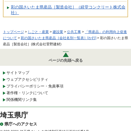
彩の国さいたま県産品［製造会社］（経堂コンクリート株式会
社）
トップページ
>
しごと・産業
>
建設業
>
公共工事
>
「県産品」の利用向上促進
について
>
彩の国さいたま県産品［会社名別一覧表］[か行]
> 彩の国さいたま県
産品［製造会社］(株式会社菅野建材)
ページの先頭へ戻る
サイトマップ
ウェブアクセシビリティ
プライバシーポリシー・免責事項
著作権・リンクについて
関係機関リンク集
埼玉県庁
県庁へのアクセス