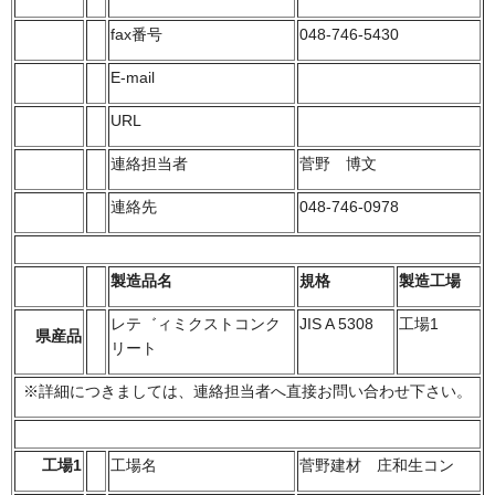
fax番号
048-746-5430
E-mail
URL
連絡担当者
菅野 博文
連絡先
048-746-0978
製造品名
規格
製造工場
レテ゛ィミクストコンク
JIS A 5308
工場1
県産品
リート
※詳細につきましては、連絡担当者へ直接お問い合わせ下さい。
工場1
工場名
菅野建材 庄和生コン