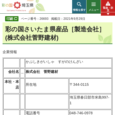
彩の国 埼玉県
緊急・防
情報を探す
メニュー
災
ページ番号：26693
掲載日：2021年9月29日
彩の国さいたま県産品［製造会社］
(株式会社菅野建材)
企業情報
かぶしきがいしゃ すがのけんざい
会社名
＿
株式会社 菅野建材
本社・本
所在地
〒344-0115
店
埼玉県春日部市米島997-
1
電話番号
048-746-0978