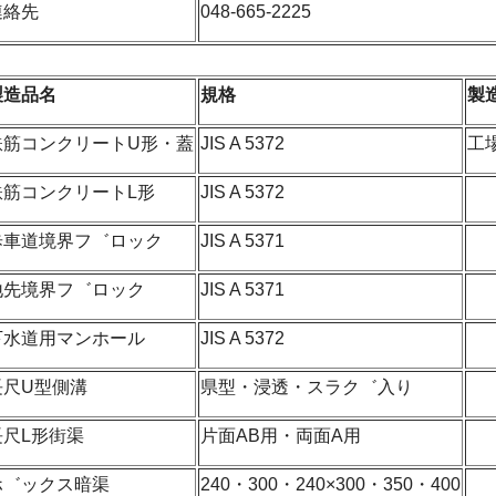
連絡先
048-665-2225
製造品名
規格
製
鉄筋コンクリートU形・蓋
JIS A 5372
工
鉄筋コンクリートL形
JIS A 5372
歩車道境界フ゛ロック
JIS A 5371
地先境界フ゛ロック
JIS A 5371
下水道用マンホール
JIS A 5372
長尺U型側溝
県型・浸透・スラク゛入り
長尺L形街渠
片面AB用・両面A用
ホ゛ックス暗渠
240・300・240×300・350・400