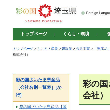
彩の国 埼玉県
Foreign Langu
トップページ
くらし・環境
トップページ
>
しごと・産業
>
建設業
>
公共工事
>
「県産品
株式会社）
彩の国さいたま県産品
彩の国
［会社名別一覧表］[か
会社）
行]
彩の国さいたま県産品［製