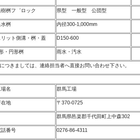
植樹桝フ゛ロック
県型 一般型 公団型
集水桝
内径300-1,000mm
スリット側溝・桝・蓋
D150-600
L形・円形桝
雨水・汚水
につきましては、連絡担当者へ直接お問い合わせ下さい。
工場名
群馬工場
所在地
〒370-0725
群馬県邑楽郡千代田町上中森302
電話番号
0276-86-4311