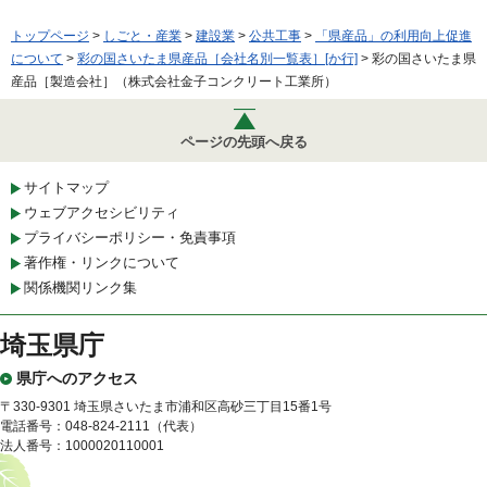
トップページ
>
しごと・産業
>
建設業
>
公共工事
>
「県産品」の利用向上促進
について
>
彩の国さいたま県産品［会社名別一覧表］[か行]
> 彩の国さいたま県
産品［製造会社］（株式会社金子コンクリート工業所）
ページの先頭へ戻る
サイトマップ
ウェブアクセシビリティ
プライバシーポリシー・免責事項
著作権・リンクについて
関係機関リンク集
埼玉県庁
県庁へのアクセス
〒330-9301 埼玉県さいたま市浦和区高砂三丁目15番1号
電話番号：048-824-2111（代表）
法人番号：1000020110001