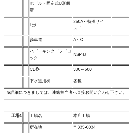
ホ゛ルト固定式U形側
溝
250A～特殊サイ
L形
ス゛
歩車道
A～C
ハ゜ーキンク゛フ゛ロ
NSP-B
ック
CD桝
300～600
下水道用桝
各種
※詳細につきましては、連絡担当者へ直接お問い合わせ下さい。
工場1
工場名
本店工場
所在地
〒335-0034