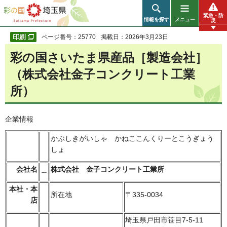
彩の国 埼玉県
緊急・防
情報を探す
メニュー
災
ページ番号：25770
掲載日：2026年3月23日
彩の国さいたま県産品［製造会社］
（株式会社金子コンクリート工業
所）
企業情報
かぶしきがいしゃ かねここんくりーとこうぎょう
しょ
会社名
＿
株式会社 金子コンクリート工業所
本社・本
所在地
〒335-0034
店
埼玉県戸田市笹目7-5-11