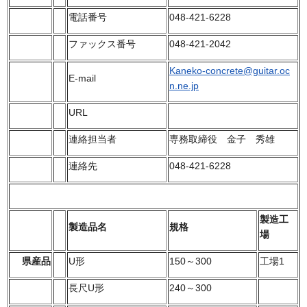
電話番号
048-421-6228
ファックス番号
048-421-2042
Kaneko-concrete@guitar.oc
E-mail
n.ne.jp
URL
連絡担当者
専務取締役 金子 秀雄
連絡先
048-421-6228
製造工
製造品名
規格
場
県産品
U形
150～300
工場1
長尺U形
240～300