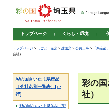
彩の国 埼玉県
Foreign Langu
トップページ
くらし・環境
トップページ
>
しごと・産業
>
建設業
>
公共工事
>
「県産品
会社）
彩の国さいたま県産品
彩の国
［会社名別一覧表］[か
社）
行]
彩の国さいたま県産品［製