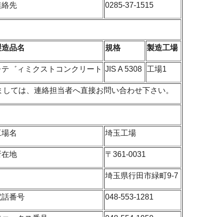
連絡先
0285-37-1515
製造品名
規格
製造工場
レテ゛ィミクストコンクリート
JIS A 5308
工場1
ましては、連絡担当者へ直接お問い合わせ下さい。
工場名
埼玉工場
所在地
〒361-0031
埼玉県行田市緑町9-7
電話番号
048-553-1281