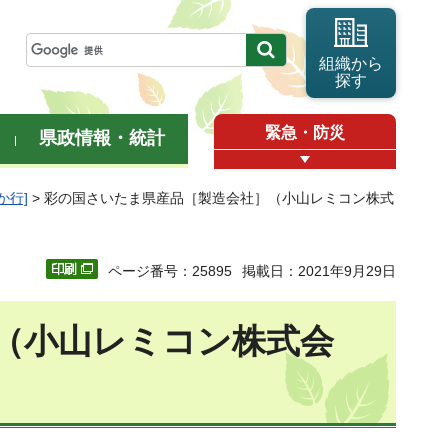
組織から
探す
緊急・防災
県政情報・統計
か行]
> 彩の国さいたま県産品［製造会社］（小山レミコン株式
ページ番号：25895
掲載日：2021年9月29日
（小山レミコン株式会