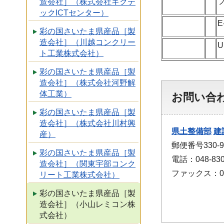
造会社］（株式会社キクテ
ックICTセンター）
E
彩の国さいたま県産品［製
造会社］（川越コンクリー
U
ト工業株式会社）
彩の国さいたま県産品［製
造会社］（株式会社河野解
体工業）
お問い合
彩の国さいたま県産品［製
造会社］（株式会社川村興
県土整備部
建
産）
郵便番号330-
彩の国さいたま県産品［製
電話：048-830
造会社］（関東宇部コンク
ファックス：048
リート工業株式会社）
彩の国さいたま県産品［製
造会社］（小山レミコン株
式会社）