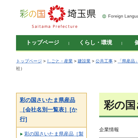
彩の国 埼玉県
Foreign Langu
トップページ
くらし・環境
トップページ
>
しごと・産業
>
建設業
>
公共工事
>
「県産品
社）
彩の国さいたま県産品
彩の国
［会社名別一覧表］[か
行]
企業情報
彩の国さいたま県産品［製