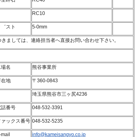
RC10
タ゛スト
5-0mm
つきましては、連絡担当者へ直接お問い合わせ下さい。
工場名
熊谷事業所
所在地
〒360-0843
埼玉県熊谷市三ヶ尻4236
電話番号
048-532-3391
ファックス番号
048-532-5235
-mail
info@kameisangyo.co.jp