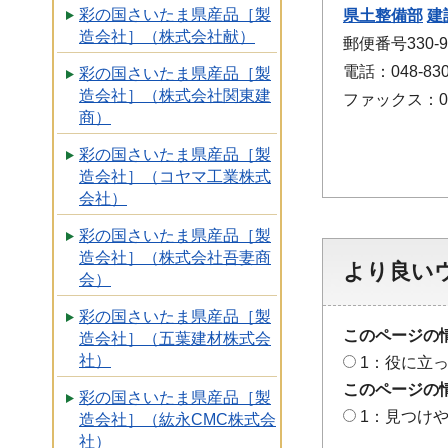
彩の国さいたま県産品［製
県土整備部
建
造会社］（株式会社献）
郵便番号330-
電話：048-830
彩の国さいたま県産品［製
造会社］（株式会社関東建
ファックス：048
商）
彩の国さいたま県産品［製
造会社］（コヤマ工業株式
会社）
彩の国さいたま県産品［製
造会社］（株式会社吾妻商
より良い
会）
彩の国さいたま県産品［製
このページの
造会社］（五葉建材株式会
社）
1：役に立
このページの
彩の国さいたま県産品［製
1：見つけ
造会社］（紘永CMC株式会
社）