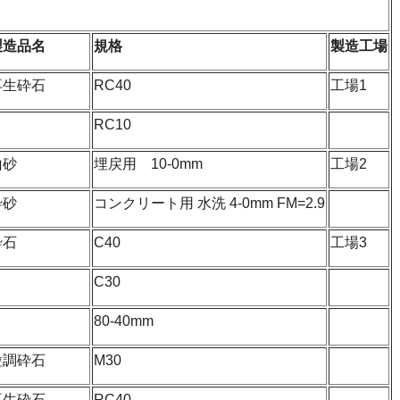
製造品名
規格
製造工場
再生砕石
RC40
工場1
RC10
山砂
埋戻用 10-0mm
工場2
砕砂
コンクリート用 水洗 4-0mm FM=2.9
砕石
C40
工場3
C30
80-40mm
粒調砕石
M30
再生砕石
RC40