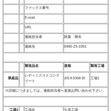
ファックス番号
E-mail
URL
連絡担当者
秋葉 輝夫
連絡先
0480-23-1061
製造品名
規格
製造工場
レディミクストコンク
県産品
JIS A 5308 外
工場1
リート
※詳細につきましては、連絡担当者へ直接お問い合わせ下さい。
工場1
工場名
久喜工場