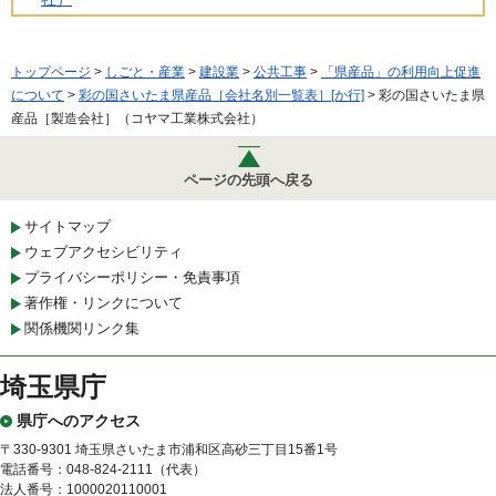
トップページ
>
しごと・産業
>
建設業
>
公共工事
>
「県産品」の利用向上促進
について
>
彩の国さいたま県産品［会社名別一覧表］[か行]
> 彩の国さいたま県
産品［製造会社］（コヤマ工業株式会社）
ページの先頭へ戻る
サイトマップ
ウェブアクセシビリティ
プライバシーポリシー・免責事項
著作権・リンクについて
関係機関リンク集
埼玉県庁
県庁へのアクセス
〒330-9301 埼玉県さいたま市浦和区高砂三丁目15番1号
電話番号：048-824-2111（代表）
法人番号：1000020110001