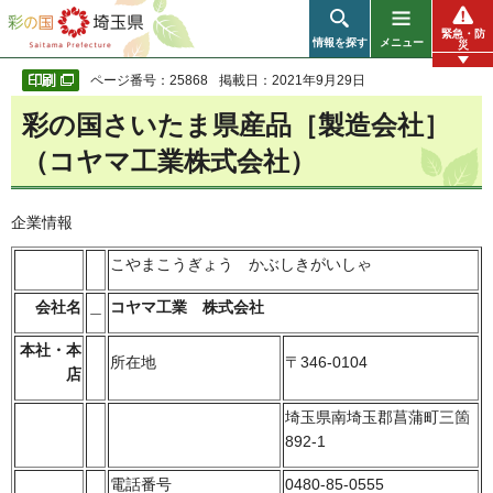
彩の国 埼玉県
緊急・防
情報を探す
メニュー
災
ページ番号：25868
掲載日：2021年9月29日
彩の国さいたま県産品［製造会社］
（コヤマ工業株式会社）
企業情報
こやまこうぎょう かぶしきがいしゃ
会社名
＿
コヤマ工業 株式会社
本社・本
所在地
〒346-0104
店
埼玉県南埼玉郡菖蒲町三箇
892-1
電話番号
0480-85-0555