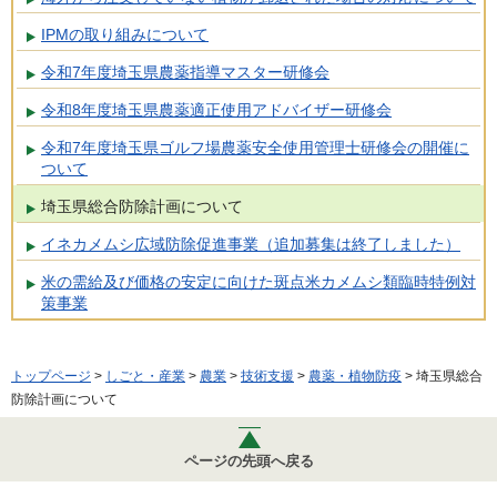
IPMの取り組みについて
令和7年度埼玉県農薬指導マスター研修会
令和8年度埼玉県農薬適正使用アドバイザー研修会
令和7年度埼玉県ゴルフ場農薬安全使用管理士研修会の開催に
ついて
埼玉県総合防除計画について
イネカメムシ広域防除促進事業（追加募集は終了しました）
米の需給及び価格の安定に向けた斑点米カメムシ類臨時特例対
策事業
トップページ
>
しごと・産業
>
農業
>
技術支援
>
農薬・植物防疫
> 埼玉県総合
防除計画について
ページの先頭へ戻る