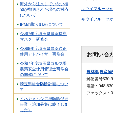
海外から注文していない植
キウイフルーツかい
物が郵送された場合の対応
について
キウイフルーツか
IPMの取り組みについて
令和7年度埼玉県農薬指導
マスター研修会
令和8年度埼玉県農薬適正
お問い合
使用アドバイザー研修会
令和7年度埼玉県ゴルフ場
農薬安全使用管理士研修会
農林部
農産物
の開催について
郵便番号330
埼玉県総合防除計画につい
電話：048-830
て
ファックス：048
イネカメムシ広域防除促進
事業（追加募集は終了しま
した）