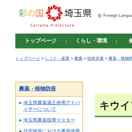
彩の国 埼玉県
Foreign Langu
トップページ
くらし・環境
トップページ
>
しごと・産業
>
農業
>
技術支援
>
農薬・植物
農薬・植物防疫
キウイ
埼玉県農薬適正使用アドバ
イザーについて
埼玉県農薬指導マスター
住宅地等における農薬使用