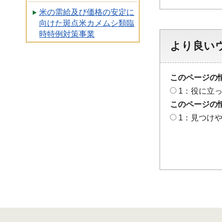
米の需給及び価格の安定に
向けた斑点米カメムシ類臨
時特例対策事業
より良い
このページの
1：役に立
このページの
1：見つけ