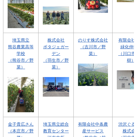
埼玉県立
株式会社
のりす株式会社
有限会社
熊谷農業高等
ポタジェガー
（吉川市／野
緑化仲
学校
デン
菜）
（川口市
（熊谷市／野
（羽生市／野
樹）
菜）
菜）
金子貴広さん
埼玉県立総合
有限会社中条農
渋沢ぐる
（本庄市／野
教育センター
産サービス
株式会