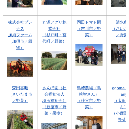
株式会社プレ
丸源アグリ株
岡田トマト園
清水農
ナス
式会社
（吉川市／野
（さいた
加須ファーム
（杉戸町・宮
菜）
／野菜
（加須市／穀
代町／野菜）
物）
森田喜昭
さんぽ園（社
島﨑農場（島
egoma c
（さいたま市
会福祉法人
﨑智さん）
any
／野菜）
埼玉福祉会）
（秩父市／野
（太田
（新座市／野
菜）
ん）
菜・果樹）
（小鹿野
野菜