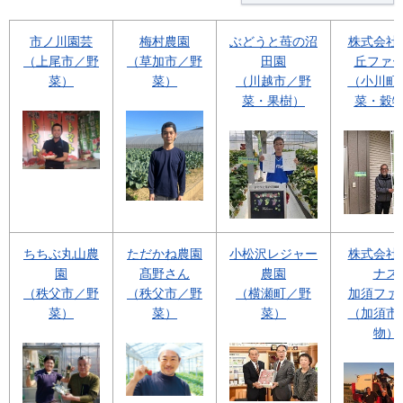
市ノ川園芸
梅村農園
ぶどうと苺の沼
株式会社
（上尾市／野
（草加市／野
田園
丘ファ
菜）
菜）
（川越市／野
（小川町
菜・果樹）
菜・穀
ちちぶ丸山農
ただかね農園
小松沢レジャー
株式会社
園
髙野さん
農園
ナス
（秩父市／野
（秩父市／野
（横瀬町／野
加須ファ
菜）
菜）
菜）
（加須市
物）