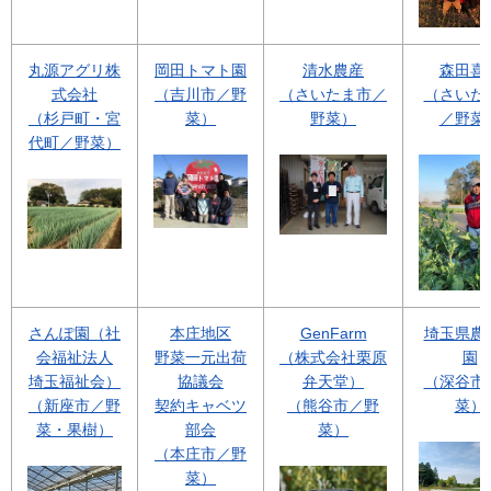
丸源アグリ株
岡田トマト園
清水農産
森田喜
式会社
（吉川市／野
（さいたま市／
（さいた
（杉戸町・宮
菜）
野菜）
／野菜
代町／野菜）
さんぽ園（社
本庄地区
GenFarm
埼玉県農
会福祉法人
野菜一元出荷
（株式会社栗原
園
埼玉福祉会）
協議会
弁天堂）
（深谷市
（新座市／野
契約キャベツ
（熊谷市／野
菜）
菜・果樹）
部会
菜）
（本庄市／野
菜）