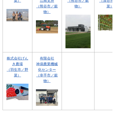
菜）
江南支所
（熊谷市／穀
（深谷市
（熊谷市／穀
物）
菜）
物）
株式会社げん
有限会社
き農場
神扇農業機械
（羽生市／野
化センター
菜）
（幸手市／穀
物）