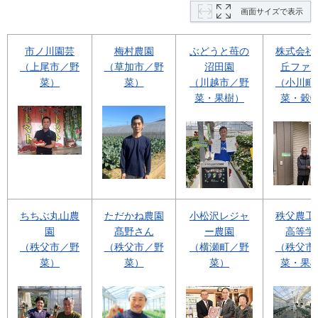
画面サイズで表示
市ノ川園芸
梅村農園
ぶどうと苺の
株式会社
（上尾市／野
（草加市／野
沼田園
丘ファ
菜）
菜）
（川越市／野
（小川町
菜・果樹）
菜・穀
ちちぶ丸山農
ただかね農園
小松沢レジャ
秩父農工
園
髙野さん
ー農園
高等学
（秩父市／野
（秩父市／野
（横瀬町／野
（秩父市
菜）
菜）
菜）
菜・果