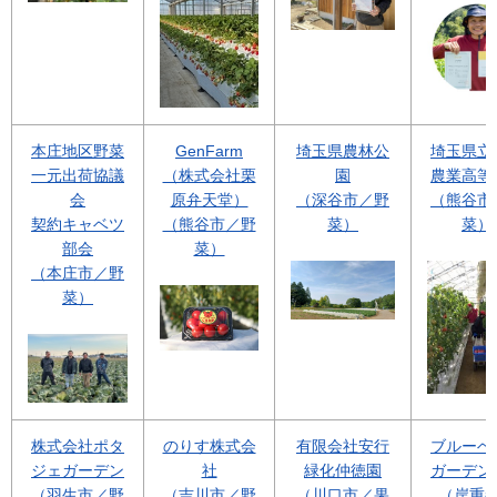
本庄地区野菜
GenFarm
埼玉県農林公
埼玉県立
一元出荷協議
（株式会社栗
園
農業高等
会
原弁天堂）
（深谷市／野
（熊谷市
契約キャベツ
（熊谷市／野
菜）
菜）
部会
菜）
（本庄市／野
菜）
株式会社ポタ
のりす株式会
有限会社安行
ブルーベ
ジェガーデン
社
緑化仲徳園
ガーデン
（羽生市／野
（吉川市／野
（川口市／果
（岸重