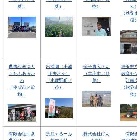
菜）
菜）
樹）
ん）
（秩父市
樹）
農事組合法人
出浦園（出浦
金子貴広さん
埼玉県立
ちちぶあらか
正夫さん）
（本庄市／野
教育セン
わ
（小鹿野町／
菜）
江南支
（秩父市／穀
茶）
（熊谷市
物）
物）
有限会社中条
渋沢ぐるーぷ
株式会社げん
有限会