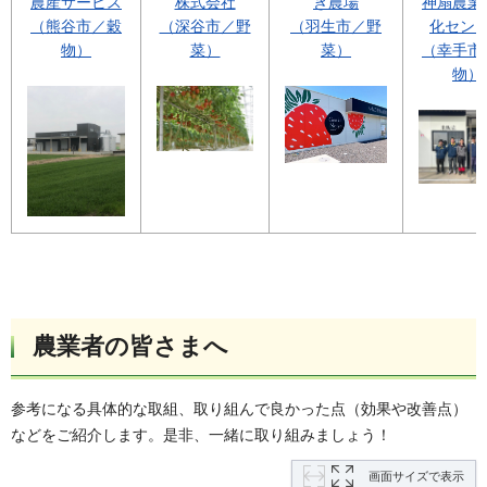
農産サービス
株式会社
き農場
神扇農業
（熊谷市／穀
（深谷市／野
（羽生市／野
化セン
物）
菜）
菜）
（幸手市
物）
農業者の皆さまへ
参考になる具体的な取組、取り組んで良かった点（効果や改善点）
などをご紹介します。是非、一緒に取り組みましょう！
画面サイズで表示