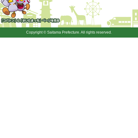
「コバトン」&「さいたまっ
ち」
Copyright © Saitama Prefecture. All rights reserved.