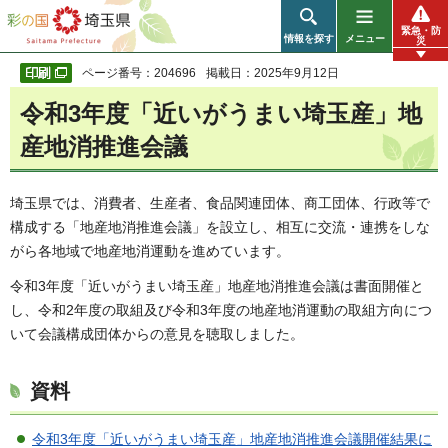
彩の国 埼玉県
緊急・防
情報を探す
メニュー
災
ページ番号：204696
掲載日：2025年9月12日
令和3年度「近いがうまい埼玉産」地
産地消推進会議
埼玉県では、消費者、生産者、食品関連団体、商工団体、行政等で
構成する「地産地消推進会議」を設立し、相互に交流・連携をしな
がら各地域で地産地消運動を進めています。
令和3年度「近いがうまい埼玉産」地産地消推進会議は書面開催と
し、令和2年度の取組及び令和3年度の地産地消運動の取組方向につ
いて会議構成団体からの意見を聴取しました。
資料
令和3年度「近いがうまい埼玉産」地産地消推進会議開催結果に