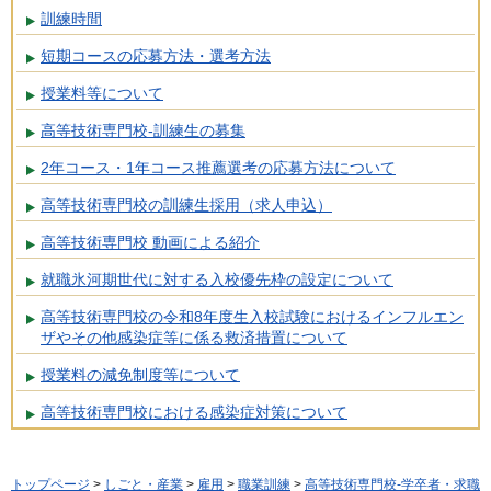
訓練時間
短期コースの応募方法・選考方法
授業料等について
高等技術専門校-訓練生の募集
2年コース・1年コース推薦選考の応募方法について
高等技術専門校の訓練生採用（求人申込）
高等技術専門校 動画による紹介
就職氷河期世代に対する入校優先枠の設定について
高等技術専門校の令和8年度生入校試験におけるインフルエン
ザやその他感染症等に係る救済措置について
授業料の減免制度等について
高等技術専門校における感染症対策について
トップページ
>
しごと・産業
>
雇用
>
職業訓練
>
高等技術専門校-学卒者・求職