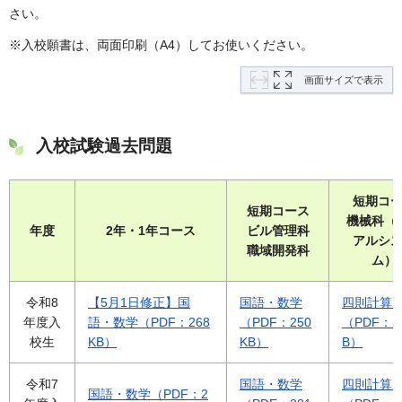
さい。
※入校願書は、両面印刷（A4）してお使いください。
画面サイズで表示
入校試験過去問題
短期コ
短期コース
機械科（
年度
2年・1年コース
ビル管理科
アルシ
職域開発科
ム）
令和8
【5月1日修正】国
国語・数学
四則計算
年度入
語・数学（PDF：268
（PDF：250
（PDF：1
校生
KB）
KB）
B）
令和7
国語・数学
四則計算
国語・数学（PDF：2