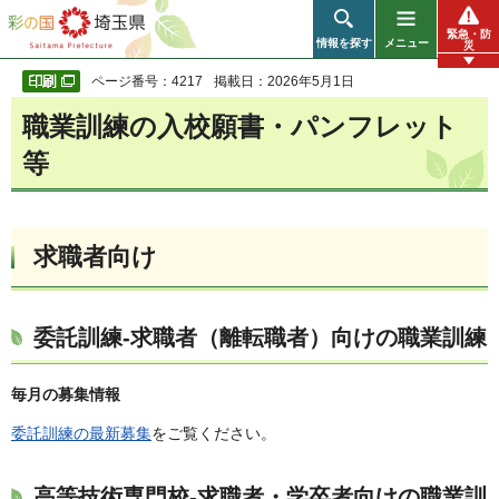
彩の国 埼玉県
緊急・防
情報を探す
メニュー
災
ページ番号：4217
掲載日：2026年5月1日
職業訓練の入校願書・パンフレット
等
求職者向け
委託訓練-求職者（離転職者）向けの職業訓練
毎月の募集情報
委託訓練の最新募集
をご覧ください。
高等技術専門校-求職者・学卒者向けの職業訓