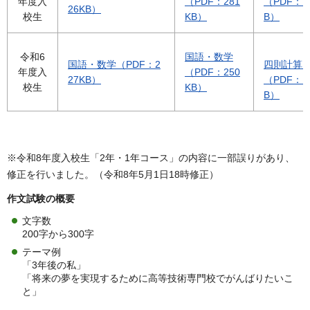
年度入
（PDF：281
（PDF：1
26KB）
校生
KB）
B）
令和6
国語・数学
国語・数学（PDF：2
四則計算
年度入
（PDF：250
27KB）
（PDF：1
校生
KB）
B）
※令和8年度入校生「2年・1年コース」の内容に一部誤りがあり、
修正を行いました。（令和8年5月1日18時修正）
作文試験の概要
文字数
200字から300字
テーマ例
「3年後の私」
「将来の夢を実現するために高等技術専門校でがんばりたいこ
と」