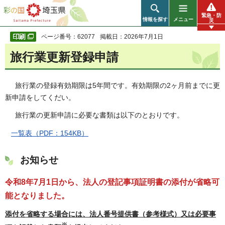
彩の国 埼玉県
緊急・防
情報を探す
メニュー
災
ページ番号：62077
掲載日：2026年7月1日
旅行業更新登録申請
旅行業の登録有効期限は5年間です。有効期限の2ヶ月前までに更
新申請をしてくだい。
旅行業の更新申請に必要な書類は以下のとおりです。
一覧表（PDF：154KB）
お知らせ
令和8年7月1日から、法人の登記事項証明書の添付が省略可
能となりました。
添付を省略する場合には、法人番号提供書（参考様式）又は必要事
※