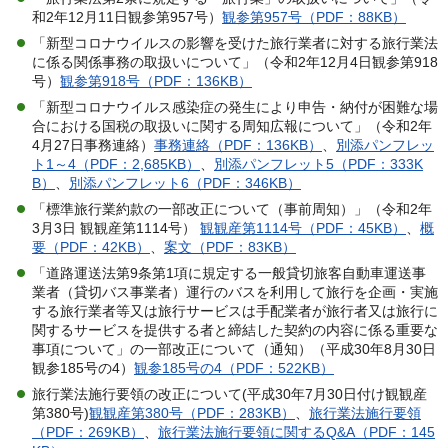
和2年12月11日観参第957号）
観参第957号（PDF：88KB）
「新型コロナウイルスの影響を受けた旅行業者に対する旅行業法
に係る関係事務の取扱いについて」（令和2年12月4日観参第918
号）
観参第918号（PDF：136KB）
「新型コロナウイルス感染症の発生により申告・納付が困難な場
合における国税の取扱いに関する周知広報について」（令和2年
4月27日事務連絡）
事務連絡（PDF：136KB）
、
別添パンフレッ
ト1～4（PDF：2,685KB）
、
別添パンフレット5（PDF：333K
B）
、
別添パンフレット6（PDF：346KB）
「標準旅行業約款の一部改正について（事前周知）」（令和2年
3月3日 観観産第1114号）
観観産第1114号（PDF：45KB）
、
概
要（PDF：42KB）
、
案文（PDF：83KB）
「道路運送法第9条第1項に規定する一般貸切旅客自動車運送事
業者（貸切バス事業者）運行のバスを利用して旅行を企画・実施
する旅行業者等又は旅行サービスは手配業者が旅行者又は旅行に
関するサービスを提供する者と締結した契約の内容に係る重要な
事項について」の一部改正について（通知）（平成30年8月30日
観参185号の4）
観参185号の4（PDF：522KB）
旅行業法施行要領の改正について(平成30年7月30日付け観観産
第380号)
観観産第380号（PDF：283KB）
、
旅行業法施行要領
（PDF：269KB）
、
旅行業法施行要領に関するQ&A（PDF：145