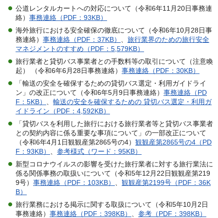
公道レンタルカートへの対応について（令和6年11月20日事務連
絡）
事務連絡（PDF：93KB）
海外旅行における安全確保の徹底について（令和6年10月28日事
務連絡）
事務連絡（PDF：37KB）
、
旅行業界のための旅行安全
マネジメントのすすめ（PDF：5,579KB）
旅行業者と貸切バス事業者との手数料等の取引について（注意喚
起） （令和6年6月28日事務連絡）
事務連絡（PDF：30KB）
「輸送の安全を確保するための貸切バス選定・利用ガイドライ
ン」の改正について（令和6年5月9日事務連絡）
事務連絡（PD
F：5KB）
、
輸送の安全を確保するための 貸切バス選定・利用ガ
イドライン（PDF：4,592KB）
「貸切バスを利用した旅行における旅行業者等と貸切バス事業者
との契約内容に係る重要な事項について」の一部改正について
（令和6年4月1日観観産第2865号の4）
観観産第2865号の4（PD
F：93KB）
、
参考様式（ワード：95KB）
新型コロナウイルスの影響を受けた旅行業者に対する旅行業法に
係る関係事務の取扱いについて（令和5年12月22日観観産第219
9号）
事務連絡（PDF：103KB）
、
観観産第2199号（PDF：36K
B）
旅行業務における掲示に関する取扱について（令和5年10月2日
事務連絡）
事務連絡（PDF：398KB）
、
参考（PDF：398KB）