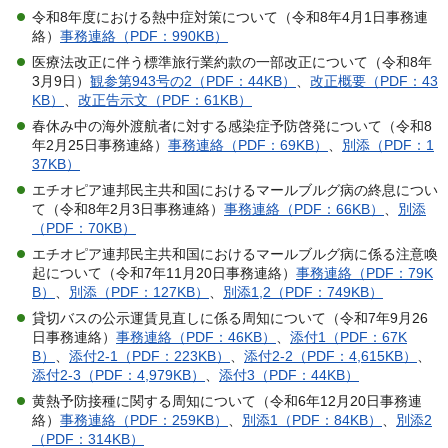
令和8年度における熱中症対策について（令和8年4月1日事務連
絡）
事務連絡（PDF：990KB）
医療法改正に伴う標準旅行業約款の一部改正について（令和8年
3月9日）
観参第943号の2（PDF：44KB）
、
改正概要（PDF：43
KB）
、
改正告示文（PDF：61KB）
春休み中の海外渡航者に対する感染症予防啓発について（令和8
年2月25日事務連絡）
事務連絡（PDF：69KB）
、
別添（PDF：1
37KB）
エチオピア連邦民主共和国におけるマールブルグ病の終息につい
て（令和8年2月3日事務連絡）
事務連絡（PDF：66KB）
、
別添
（PDF：70KB）
エチオピア連邦民主共和国におけるマールブルグ病に係る注意喚
起について（令和7年11月20日事務連絡）
事務連絡（PDF：79K
B）
、
別添（PDF：127KB）
、
別添1,2（PDF：749KB）
貸切バスの公示運賃見直しに係る周知について（令和7年9月26
日事務連絡）
事務連絡（PDF：46KB）
、
添付1（PDF：67K
B）
、
添付2-1（PDF：223KB）
、
添付2-2（PDF：4,615KB）
、
添付2-3（PDF：4,979KB）
、
添付3（PDF：44KB）
黄熱予防接種に関する周知について（令和6年12月20日事務連
絡）
事務連絡（PDF：259KB）
、
別添1（PDF：84KB）
、
別添2
（PDF：314KB）