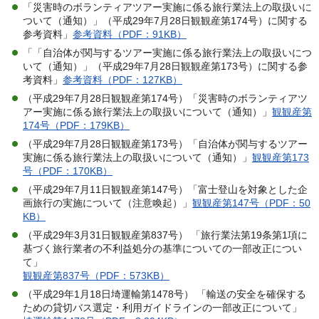
「災害時のボランティアツアー実施に係る旅行業法上の取扱いに
ついて（通知）」（平成29年7月28日観観産第174号）に関する
参考資料」
参考資料（PDF：91KB）
「「自治体が関与するツアー実施に係る旅行業法上の取扱いにつ
いて（通知）」（平成29年7月28日観観産第173号）に関する参
考資料」
参考資料（PDF：127KB）
（平成29年7月28日観観産第174号）「災害時のボランティアツ
アー実施に係る旅行業法上の取扱いについて（通知）」
観観産第
174号（PDF：179KB）
（平成29年7月28日観観産第173号）「自治体が関与するツアー
実施に係る旅行業法上の取扱いについて（通知）」
観観産第173
号（PDF：170KB）
（平成29年7月11日観観産第147号）「富士登山を対象とした企
画旅行の実施について（注意喚起）」
観観産第147号（PDF：50
KB）
（平成29年3月31日観観産第837号） 「旅行業法第19条第1項に
基づく旅行業者の不利益処分の基準についての一部改正につい
て」
観観産第837号（PDF：573KB）
（平成29年1月18日埼運輸第1478号） 「輸送の安全を確保する
ための貸切バス選定・利用ガイドラインの一部改正について」