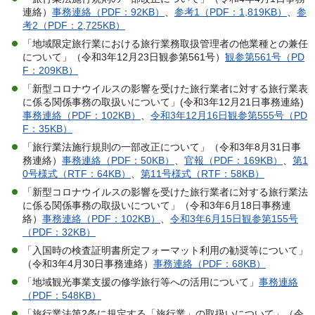
連絡）
事務連絡（PDF：92KB）
、
参考1（PDF：1,819KB）
、
参
考2（PDF：2,725KB）
「地域限定旅行業における旅行業務取扱管理者の他業種との兼任
について」（令和3年12月23日観参第561号）
観参第561号（PD
F：209KB）
「新型コロナウイルスの影響を受けた旅行業者に対する旅行業表
に係る関係事務の取扱いについて」(令和3年12月21日事務連絡)
事務連絡（PDF：102KB）
、
令和3年12月16日観参第555号（PD
F：35KB）
「旅行業法施行規則の一部改正について」（令和3年8月31日事
務連絡）
事務連絡（PDF：50KB）
、
官報（PDF：169KB）
、
第1
0号様式（RTF：64KB）
、
第11号様式（RTF：58KB）
「新型コロナウイルスの影響を受けた旅行業者に対する旅行業法
に係る関係事務の取扱いについて」（令和3年6月18日事務連
絡）
事務連絡（PDF：102KB）
、
令和3年6月15日観参第155号
（PDF：32KB）
「入国時の検査証明書所定フォーマット利用の勧奨等について」
（令和3年4月30日事務連絡）
事務連絡（PDF：68KB）
「地域観光事業支援の修学旅行等への活用について」
事務連絡
（PDF：548KB）
「旅行業法第2条に規定する「旅行業」の取扱いについて」（令