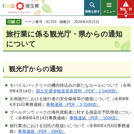
彩の国 埼玉県
緊急・防
情報を探す
メニュー
災
ページ番号：61703
掲載日：2026年4月21日
旅行業に係る観光庁・県からの通知
について
観光庁からの通知
モバイルバッテリーの機内持込みの新たなルールについて（令和
8年4月14日）
国土交通省報道発表資料（PDF：1,040KB）
企画旅行における旅行者の安全確保等の徹底について（令和8年
4月15日事務連絡）
事務連絡（PDF：3,358KB）
ゴールデンウィークの海外渡航者に対する感染症予防啓発につい
て（令和8年4月14日事務連絡）
事務連絡（PDF：100KB）
旅行業法における旧氏の取扱いについて（令和8年4月6日事務連
絡）
事務連絡（PDF：58KB）