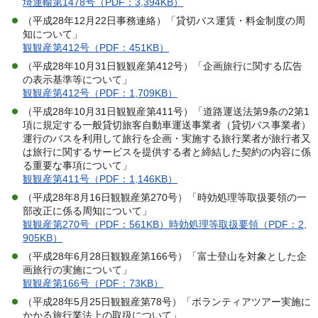
埼運輸第1478号（PDF：3,394KB）
（平成28年12月22日事務連絡）「貸切バス運賃・料金制度の周
知について」
観観産第412号（PDF：451KB）
（平成28年10月31日観観産第412号）「企画旅行に関する広告
の表示基準等について」
観観産第412号（PDF：1,709KB）
（平成28年10月31日観観産第411号）「道路運送法第9条の2第1
項に規定する一般貸切旅客自動車運送事業者（貸切バス事業者）
運行のバスを利用して旅行を企画・実施する旅行業者が旅行者又
は旅行に関するサービスを提供する者と締結した契約の内容に係
る重要な事項について」
観観産第411号（PDF：1,146KB）
（平成28年8月16日観観産第270号）「時効処理等取扱要領の一
部改正に係る周知について」
観観産第270号（PDF：561KB）
時効処理等取扱要領（PDF：2,
905KB）
（平成28年6月28日観観産第166号）「富士登山を対象とした企
画旅行の実施について」
観観産第166号（PDF：73KB）
（平成28年5月25日観観産第78号）「ボランティアツアー実施に
かかる旅行業法上の取扱について」