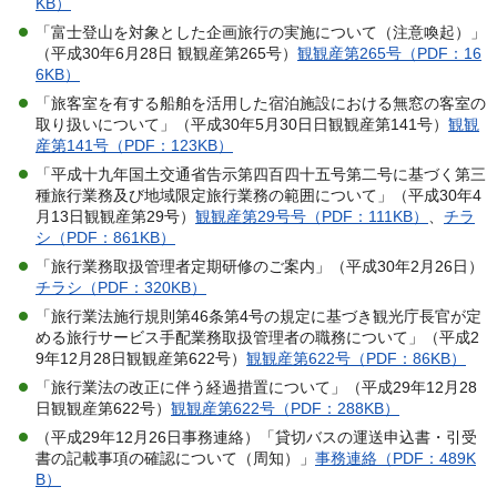
KB）
「富士登山を対象とした企画旅行の実施について（注意喚起）」
（平成30年6月28日 観観産第265号）
観観産第265号（PDF：16
6KB）
「旅客室を有する船舶を活用した宿泊施設における無窓の客室の
取り扱いについて」（平成30年5月30日日観観産第141号）
観観
産第141号（PDF：123KB）
「平成十九年国土交通省告示第四百四十五号第二号に基づく第三
種旅行業務及び地域限定旅行業務の範囲について」（平成30年4
月13日観観産第29号）
観観産第29号号（PDF：111KB）
、
チラ
シ（PDF：861KB）
「旅行業務取扱管理者定期研修のご案内」（平成30年2月26日）
チラシ（PDF：320KB）
「旅行業法施行規則第46条第4号の規定に基づき観光庁長官が定
める旅行サービス手配業務取扱管理者の職務について」（平成2
9年12月28日観観産第622号）
観観産第622号（PDF：86KB）
「旅行業法の改正に伴う経過措置について」（平成29年12月28
日観観産第622号）
観観産第622号（PDF：288KB）
（平成29年12月26日事務連絡）「貸切バスの運送申込書・引受
書の記載事項の確認について（周知）」
事務連絡（PDF：489K
B）