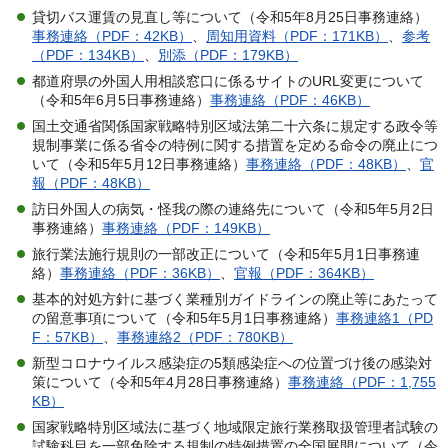
貸切バス運賃の見直し等について（令和5年8月25日事務連絡）
事務連絡（PDF：42KB）
、
周知用資料（PDF：171KB）
、
参考
（PDF：134KB）
、
別添（PDF：179KB）
都道府県の外国人用相談窓口に係るサイトのURL変更について
（令和5年6月5日事務連絡）
事務連絡（PDF：46KB）
国土交通省関係国家戦略特別区域法第二十六条に規定する政令等
規制事業に係る省令の特例に関する措置を定める命令の廃止につ
いて（令和5年5月12日事務連絡）
事務連絡（PDF：48KB）
、
官
報（PDF：48KB）
訪日外国人の病気・怪我の際の連絡先について（令和5年5月2日
事務連絡）
事務連絡（PDF：149KB）
旅行業法施行規則の一部改正について（令和5年5月1日事務連
絡）
事務連絡（PDF：36KB）
、
官報（PDF：364KB）
基本的対処方針に基づく業種別ガイドラインの廃止等にあたって
の留意事項について（令和5年5月1日事務連絡）
事務連絡1（PD
F：57KB）
、
事務連絡2（PDF：780KB）
新型コロナウイルス感染症の5類感染症への位置づけ後の感染対
策について（令和5年4月28日事務連絡）
事務連絡（PDF：1,755
KB）
国家戦略特別区域法に基づく地域限定旅行業務取扱管理者試験の
試験科目を一部免除する規制の特例措置の全国展開について（令