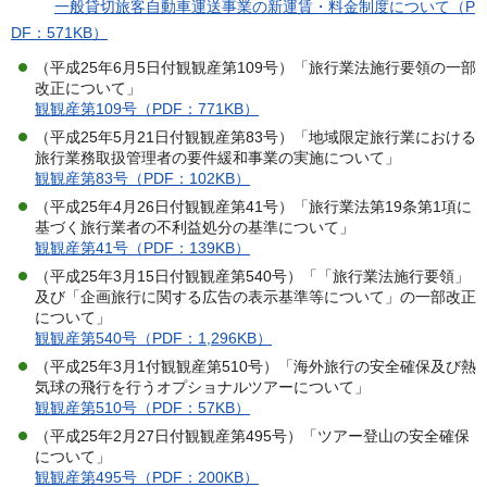
一般貸切旅客自動車運送事業の新運賃・料金制度について（P
DF：571KB）
（平成25年6月5日付観観産第109号）「旅行業法施行要領の一部
改正について」
観観産第109号（PDF：771KB）
（平成25年5月21日付観観産第83号）「地域限定旅行業における
旅行業務取扱管理者の要件緩和事業の実施について」
観観産第83号（PDF：102KB）
（平成25年4月26日付観観産第41号）「旅行業法第19条第1項に
基づく旅行業者の不利益処分の基準について」
観観産第41号（PDF：139KB）
（平成25年3月15日付観観産第540号）「「旅行業法施行要領」
及び「企画旅行に関する広告の表示基準等について」の一部改正
について」
観観産第540号（PDF：1,296KB）
（平成25年3月1付観観産第510号）「海外旅行の安全確保及び熱
気球の飛行を行うオプショナルツアーについて」
観観産第510号（PDF：57KB）
（平成25年2月27日付観観産第495号）「ツアー登山の安全確保
について」
観観産第495号（PDF：200KB）