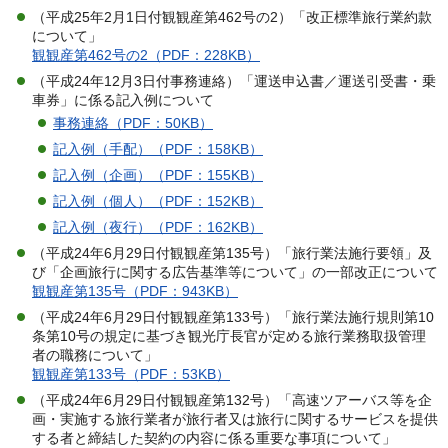
（平成25年2月1日付観観産第462号の2）「改正標準旅行業約款
について」
観観産第462号の2（PDF：228KB）
（平成24年12月3日付事務連絡）「運送申込書／運送引受書・乗
車券」に係る記入例について
事務連絡（PDF：50KB）
記入例（手配）（PDF：158KB）
記入例（企画）（PDF：155KB）
記入例（個人）（PDF：152KB）
記入例（夜行）（PDF：162KB）
（平成24年6月29日付観観産第135号）「旅行業法施行要領」及
び「企画旅行に関する広告基準等について」の一部改正について
観観産第135号（PDF：943KB）
（平成24年6月29日付観観産第133号）「旅行業法施行規則第10
条第10号の規定に基づき観光庁長官が定める旅行業務取扱管理
者の職務について」
観観産第133号（PDF：53KB）
（平成24年6月29日付観観産第132号）「高速ツアーバス等を企
画・実施する旅行業者が旅行者又は旅行に関するサービスを提供
する者と締結した契約の内容に係る重要な事項について」