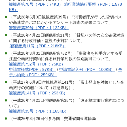
観観産第78号（PDF：74KB）
旅行業法施行要領（PDF：1,578
KB）
（平成28年5月9日観観産第39号）「消費者庁が行った貸切バス
や高速乗合バスにかかるアンケート調査の結果について」
観観産第39号（PDF：1,122KB）
（平成28年4月22日観観産第11号）「貸切バス等の安全確保対策
に関する行政評価・監視の実施について」
観観産第11号（PDF：218KB）
（平成28年3月31日観観産第752号）「事業者を相手方とする受
注型企画旅行契約に係る旅行業約款の個別認可について」
観観産第752号（PDF：75KB）
申請書様式(PDF：97KB）
/
申請書記入例（PDF：100KB）
/
モ
デル約款（PDF：259KB）
（平成27年6月9日付観観産第141号）「富士登山を対象とした企
画旅行の実施について（注意喚起）」
観観産第141号（PDF：253KB）
（平成26年4月21日付観観産第35号）「改正標準旅行業約款につ
いて」
観観産第35号（PDF：1,165KB）
（平成26年3月26日付参考国土交通省関東運輸局