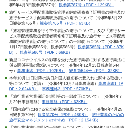
和5年4月3日観参第787号）
観参第787号（PDF：129KB）
旅行サービス手配業務取扱管理者継続研修修了証明書の報告及び
旅行サービス手配業務取扱者証の発行について（令和5年3月22
日観参第765号）
観参第765号（PDF：63KB）
「旅程管理業務を行う主任者証の発行について」及び「旅行サー
ビス手配業務取扱管理者研修修了証明書及び旅行サービス手配業
務取扱管理者証の発行について」の一部改正について（令和5年
1月17日観参第585号、観参第586号）
観参第585号（PDF：87K
B）
、
観参第586号（PDF：66KB）
新型コロナウイルスの影響を受けた旅行業者に対する旅行業法に
係る関係事務の取扱いについて（令和4年12月13日観参第544
号）
事務連絡（PDF：102KB）
、
観参第544号（PDF：32KB）
本年10月11日以降の訪日外国人観光客の受入れに関する取扱い
等について（要請）（令和4年10月7日事務連絡）
事務連絡1（P
DF：2,624KB）
、
事務連絡2（PDF：570KB）
「旅行業者営業保証金規則等の一部改正について」（令和4年7
月29日事務連絡）
事務連絡（PDF：62KB）
「国内旅行における安全確保の徹底について」（令和4年4月25
日観参第70号）
観参第70号（PDF：46KB）
、
旅行業界のための
旅行安全マネジメントのすすめ（PDF：2,154KB）
「旅行業法施行規則の一部改正について」（令和4年4月1日事務