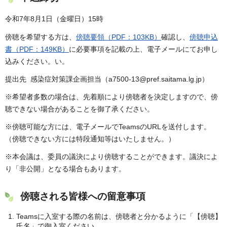
令和7年8月1日（金曜日）15時
傍聴を希望する方は、
傍聴要領（PDF：103KB）
確認し、
傍聴申込
書（PDF：149KB）
に必要事項を記載の上、電子メールにてお申し
込みください。い。
提出先 感染症対策課企画担当（a7500-13@pref.saitama.lg.jp）
※希望者多数の場合は、先着順により傍聴者を決定しますので、傍
聴できない場合があることを御了承ください。
※傍聴可能な方には、電子メールでTeamsのURLを送付します。
（傍聴できない方には特段通知等はいたしません。）
※本会議は、委員の議決により傍聴することができます。議決によ
り「非公開」となる場合もあります。
傍聴される皆様への留意事項
Teamsに入室する際の名前は、傍聴者と分かるように「【傍聴】
氏名」で御入室ください。