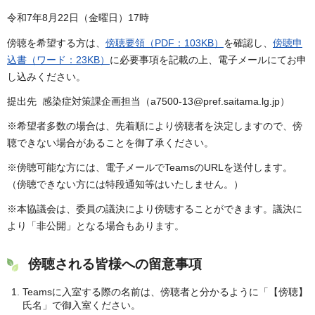
令和7年8月22日（金曜日）17時
傍聴を希望する方は、
傍聴要領（PDF：103KB）
を確認し、
傍聴申
込書（ワード：23KB）
に必要事項を記載の上、電子メールにてお申
し込みください。
提出先 感染症対策課企画担当（a7500-13@pref.saitama.lg.jp）
※希望者多数の場合は、先着順により傍聴者を決定しますので、傍
聴できない場合があることを御了承ください。
※傍聴可能な方には、電子メールでTeamsのURLを送付します。
（傍聴できない方には特段通知等はいたしません。）
※本協議会は、委員の議決により傍聴することができます。議決に
より「非公開」となる場合もあります。
傍聴される皆様への留意事項
Teamsに入室する際の名前は、傍聴者と分かるように「【傍聴】
氏名」で御入室ください。