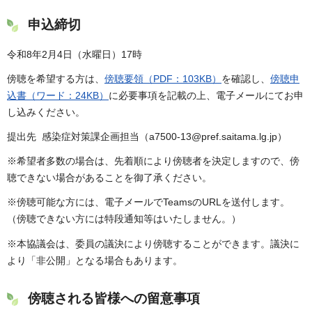
申込締切
令和8年2月4日（水曜日）17時
傍聴を希望する方は、
傍聴要領（PDF：103KB）
を確認し、
傍聴申
込書（ワード：24KB）
に必要事項を記載の上、電子メールにてお申
し込みください。
提出先 感染症対策課企画担当（a7500-13@pref.saitama.lg.jp）
※希望者多数の場合は、先着順により傍聴者を決定しますので、傍
聴できない場合があることを御了承ください。
※傍聴可能な方には、電子メールでTeamsのURLを送付します。
（傍聴できない方には特段通知等はいたしません。）
※本協議会は、委員の議決により傍聴することができます。議決に
より「非公開」となる場合もあります。
傍聴される皆様への留意事項