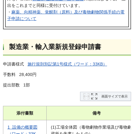
出をこれまでと同様に受付けています。
・
麻薬、向精神薬、覚醒剤（原料）及び毒物劇物関係手続の電
子申請について
製造業・輸入業新規登録申請書
申請書様式
施行規則別記第1号様式（ワード：33KB）
手数料 28,400円
提出部数 1部
画面サイズで表示
添付書類
備考
1 設備の概要図
(1)工場全体図（毒物劇物作業場及び毒物劇
（ワード：33K
蔵所を朱書したもの）