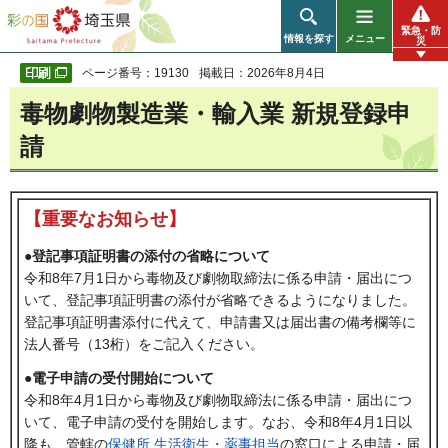
彩の国 埼玉県
緊急・防
情報を探す
メニュー
災
ページ番号：19130
掲載日：2026年8月4日
毒物劇物製造業・輸入業 新規登録申
請
【重要なお知らせ】
●登記事項証明書の添付の省略について
令和8年7月1日から毒物及び劇物取締法に係る申請・届出につ
いて、登記事項証明書の添付が省略できるようになりました。
登記事項証明書添付に代えて、申請書又は届出書の備考欄等に
法人番号（13桁）をご記入ください。
●電子申請の受付開始について
令和8年4月1日から毒物及び劇物取締法に係る申請・届出につ
いて、電子申請の受付を開始します。なお、令和8年4月1日以
降も、管轄の
保健所 生活衛生・薬事担当
の窓口による申請・届