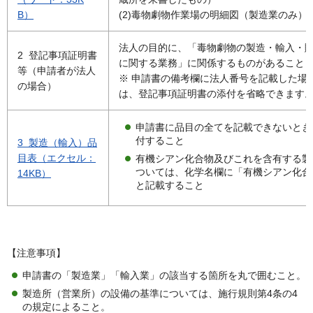
B）
(2)毒物劇物作業場の明細図（製造業のみ）
法人の目的に、「毒物劇物の製造・輸入・
2 登記事項証明書
に関する業務」に関係するものがあること
等（申請者が法人
※ 申請書の備考欄に法人番号を記載した場
の場合）
は、登記事項証明書の添付を省略できます
申請書に品目の全てを記載できないとき
付すること
3 製造（輸入）品
目表（エクセル：
有機シアン化合物及びこれを含有する製
ついては、化学名欄に「有機シアン化合
14KB）
と記載すること
【注意事項】
申請書の「製造業」「輸入業」の該当する箇所を丸で囲むこと。
製造所（営業所）の設備の基準については、施行規則第4条の4
の規定によること。