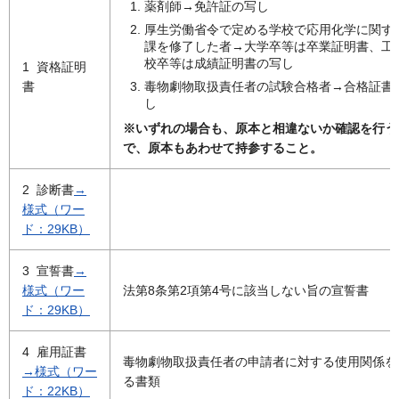
薬剤師→免許証の写し
厚生労働省令で定める学校で応用化学に関す
課を修了した者→大学卒等は卒業証明書、工
校卒等は成績証明書の写し
1 資格証明
毒物劇物取扱責任者の試験合格者→合格証書
書
し
※いずれの場合も、原本と相違ないか確認を行う
で、原本もあわせて持参すること。
2 診断書
→
様式（ワー
ド：29KB）
3 宣誓書
→
様式（ワー
法第8条第2項第4号に該当しない旨の宣誓書
ド：29KB）
4 雇用証書
毒物劇物取扱責任者の申請者に対する使用関係を
→様式（ワー
る書類
ド：22KB）