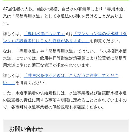
A7居住者の人数、施設の規模、自己水の有無等により「専用水道」
又は「簡易専用水道」として水道法の規制を受けることがありま
す。
詳しくは、
「
専用水道について」
又は
「
マンション等の受水槽（タ
ンク）の設置者にはこんな義務があります。」
を御覧ください。
なお、「専用水道」や「簡易専用水道」ではない、「小規模貯水槽
水道」については、飲用井戸等衛生対策要領により設置者に簡易専
用水道に準じた適正な管理が求められています。
詳しくは、
「井戸水を使うときは、こんな点に注意してくださ
い。」
を御覧ください。
また、水道事業者の供給規程には、水道事業者及び当該貯水槽水道
の設置者の責任に関する事項を明確に定めることとされていますの
で、各市町村水道事業者の供給規程も御確認ください。
お問い合わせ