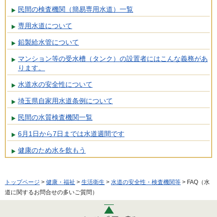
民間の検査機関（簡易専用水道）一覧
専用水道について
鉛製給水管について
マンション等の受水槽（タンク）の設置者にはこんな義務があ
ります。
水道水の安全性について
埼玉県自家用水道条例について
民間の水質検査機関一覧
6月1日から7日までは水道週間です
健康のため水を飲もう
トップページ
>
健康・福祉
>
生活衛生
>
水道の安全性・検査機関等
> FAQ（水
道に関するお問合せの多いご質問）