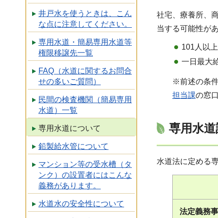
井戸水を使うときは、こん
社宅、療養所、
な点に注意してください。
当する可能性が
専用水道・簡易専用水道等
101人以
権限移譲先一覧
一日最大
FAQ（水道に関するお問合
※前述の条
せの多いご質問）
担当課
の窓
民間の検査機関（簡易専用
水道）一覧
専用水道
専用水道について
鉛製給水管について
水道法に定める
マンション等の受水槽（タ
ンク）の設置者にはこんな
義務があります。
水道水の安全性について
法定義務