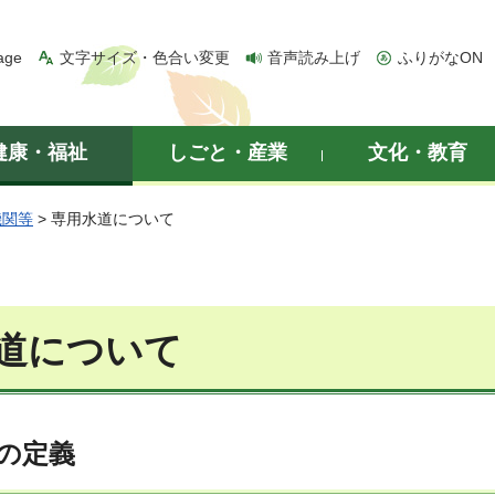
age
文字サイズ・色合い変更
音声読み上げ
ふりがなON
健康・福祉
しごと・産業
文化・教育
機関等
> 専用水道について
道について
の定義