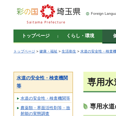
彩の国 埼玉県
Foreign Langu
トップページ
くらし・環境
トップページ
>
健康・福祉
>
生活衛生
>
水道の安全性・検査
水道の安全性・検査機関
専用水
等
水道の安全性・検査機関等
専用水道
農薬類・界面活性剤等・放
射能の実態調査