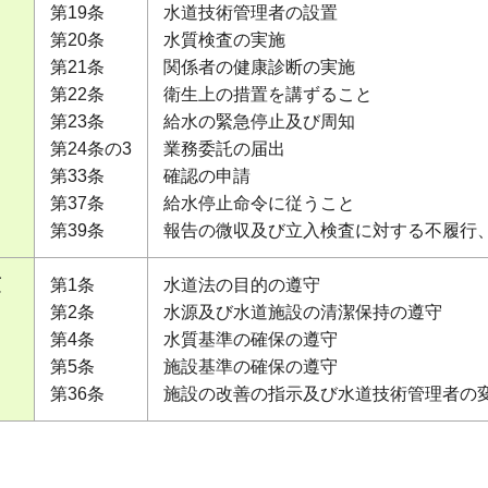
第19条
水道技術管理者の設置
第20条
水質検査の実施
第21条
関係者の健康診断の実施
第22条
衛生上の措置を講ずること
第23条
給水の緊急停止及び周知
第24条の3
業務委託の届出
第33条
確認の申請
第37条
給水停止命令に従うこと
第39条
報告の微収及び立入検査に対する不履行
項
第1条
水道法の目的の遵守
第2条
水源及び水道施設の清潔保持の遵守
第4条
水質基準の確保の遵守
第5条
施設基準の確保の遵守
第36条
施設の改善の指示及び水道技術管理者の