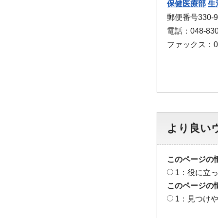
保健医療部
生
郵便番号330
電話：048-830
ファックス：048
より良い
このページの
1：役に立
このページの
1：見つけ