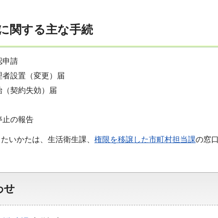
に関する主な手続
認申請
理者設置（変更）届
始（契約失効）届
停止の報告
りたいかたは、生活衛生課、
権限を移譲した市町村担当課
の窓
わせ