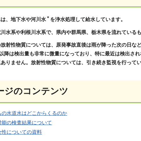
＊
水は、地下水や河川水
を浄水処理して給水しています。
荒川水系や利根川水系で、県内や群馬県、栃木県を流れている
の放射性物質については、原発事故直後は雨が降った次の日な
月以降は検出量も非常に微量になっており、特に最近は検出さ
題ありません。放射性物質については、引き続き
監視を行って
ージのコンテンツ
ちの水道水はどこからくるのか
射能の検査結果について
全性についての資料