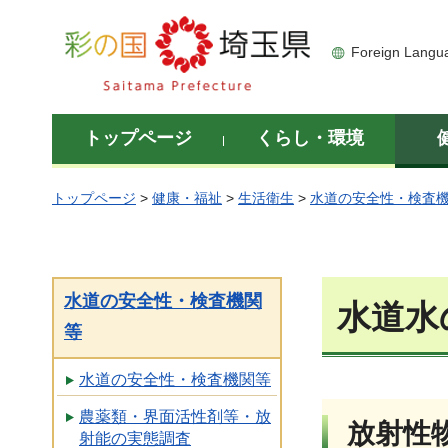
彩の国 埼玉県
Foreign Langu
トップページ
くらし・環境
トップページ
>
健康・福祉
>
生活衛生
>
水道の安全性・検査
水道の安全性・検査機関
水道水
等
水道の安全性・検査機関等
農薬類・界面活性剤等・放
放射性
射能の実態調査