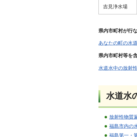
吉見浄水場
県内市町村が行
あなたの町の水
県内市町村等を含
水道水中の放射性
水道水
放射性物質漏
福島市内の水
福島第一・第