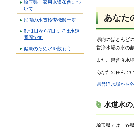
埼玉県自家用水道条例につ
いて
あなた
民間の水質検査機関一覧
6月1日から7日までは水道
週間です
県内のほとんど
営浄水場の水の
健康のため水を飲もう
また、県営浄水
あなたの住んで
県営浄水場から各
水道水の
埼玉県では、各