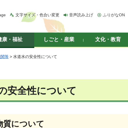
age
文字サイズ・色合い変更
音声読み上げ
ふりがなON
健康・福祉
しごと・産業
文化・教育
機関等
> 水道水の安全性について
の安全性について
物質について