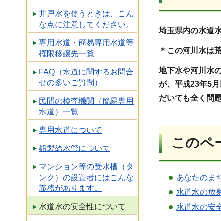
井戸水を使うときは、こん
な点に注意してください。
埼玉県内の水道
専用水道・簡易専用水道等
＊この河川水は
権限移譲先一覧
地下水や河川水
FAQ（水道に関するお問合
せの多いご質問）
が、平成23年5
だいても全く問
民間の検査機関（簡易専用
水道）一覧
専用水道について
このペ
鉛製給水管について
マンション等の受水槽（タ
あなたのま
ンク）の設置者にはこんな
義務があります。
水道水の放
水道水の安全性について
水道水の安