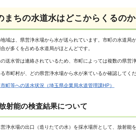
のまちの水道水はどこからくるのか
の地域は、県営浄水場から水が送られています。市町の水道局
割合が多くを占める水道局がほとんどです。
場の送水管は連絡されているため、市町によっては複数の県営
いる市町村が、どの県営浄水場から水が来ているか確認してく
市町等への送水状況（埼玉県企業局水道管理課HP）
放射能の検査結果について
県営浄水場の出口（造りたての水）を採水場所として、放射能