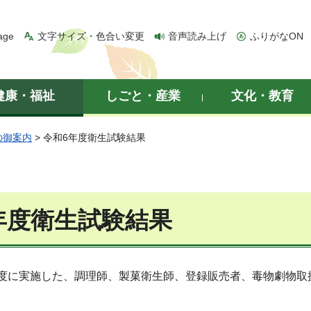
age
文字サイズ・色合い変更
音声読み上げ
ふりがなON
健康・福祉
しごと・産業
文化・教育
の御案内
> 令和6年度衛生試験結果
年度衛生試験結果
年度に実施した、調理師、製菓衛生師、登録販売者、毒物劇物取