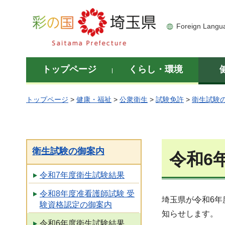
彩の国 埼玉県
Foreign Langu
トップページ
くらし・環境
トップページ
>
健康・福祉
>
公衆衛生
>
試験免許
>
衛生試験
衛生試験の御案内
令和6
令和7年度衛生試験結果
令和8年度准看護師試験 受
埼玉県が令和6
験資格認定の御案内
知らせします。
令和6年度衛生試験結果