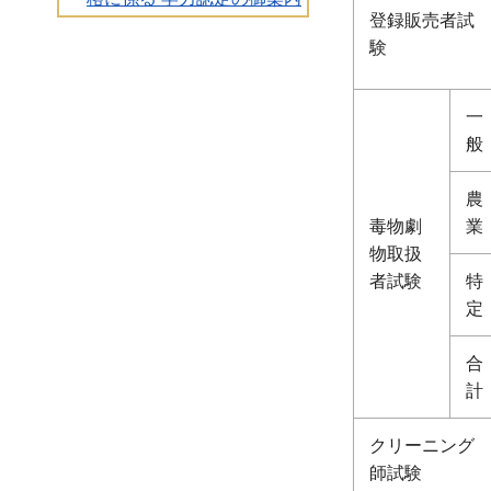
登録販売者試
験
一
般
農
毒物劇
業
物取扱
者試験
特
定
合
計
クリーニング
師試験