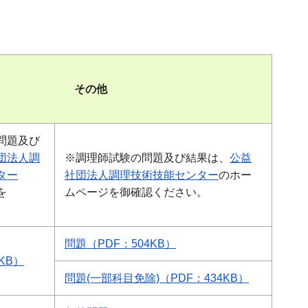
その他
問題及び
団法人調
※調理師試験の問題及び結果は、
公益
ター
社団法人調理技術技能センター
のホー
を
ムページを御確認ください。
。
問題（PDF：504KB）
KB）
問題(一部科目免除)（PDF：434KB）