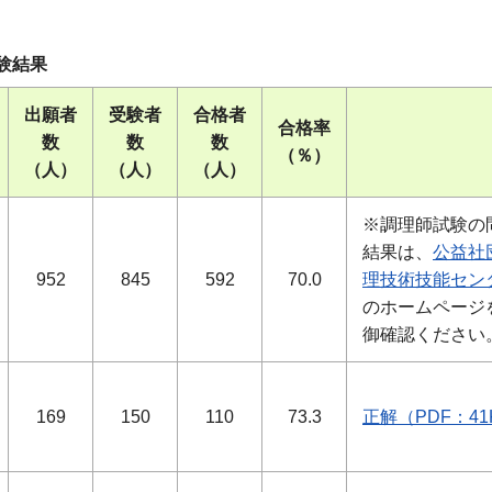
験結果
出願者
受験者
合格者
合格率
数
数
数
（％）
（人）
（人）
（人）
※調理師試験の
結果は、
公益社
952
845
592
70.0
理技術技能セン
のホームページ
御確認ください
169
150
110
73.3
正解（PDF：41