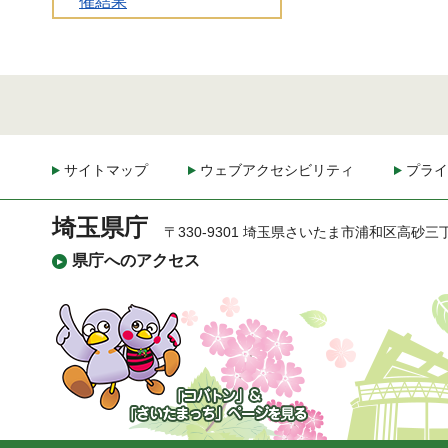
催結果
サイトマップ
ウェブアクセシビリティ
プライ
埼玉県庁
〒330-9301 埼玉県さいたま市浦和区高砂三
県庁へのアクセス
「コバトン」&「さいた
まっち」