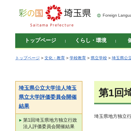
彩の国 埼玉県
Foreign Langu
トップページ
くらし・環境
トップページ
>
文化・教育
>
学校教育
>
県立学校
>
埼玉県公
埼玉県公立大学法人埼玉
第1回
県立大学評価委員会開催
結果
埼玉県地方独立
第1回埼玉県地方独立行政
法人評価委員会開催結果