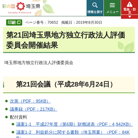
彩の国 埼玉県
緊急・防
情報を探す
メニュー
災
ページ番号：70652
掲載日：2019年8月30日
第21回埼玉県地方独立行政法人評価
委員会開催結果
埼玉県地方独立行政法人評価委員会
第21回会議（平成28年6月24日）
次第（PDF：95KB）
議事録（PDF：217KB）
配付資料
議案1-1 平成27年度（第6期）財務諸表（PDF：4,942KB）
議案1-2 利益処分に関する書類（埼玉県案）（PDF：84K
B）