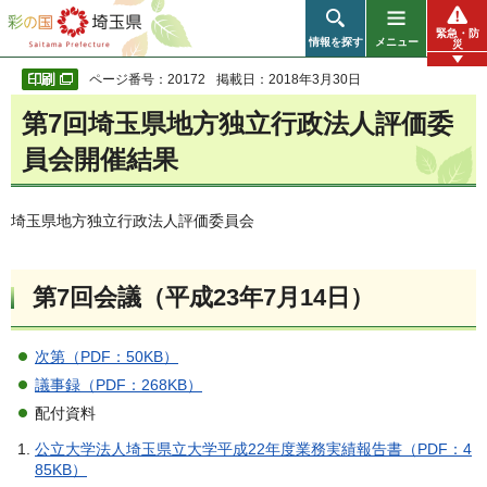
彩の国 埼玉県
緊急・防
情報を探す
メニュー
災
ページ番号：20172
掲載日：2018年3月30日
第7回埼玉県地方独立行政法人評価委
員会開催結果
埼玉県地方独立行政法人評価委員会
第7回会議（平成23年7月14日）
次第（PDF：50KB）
議事録（PDF：268KB）
配付資料
公立大学法人埼玉県立大学平成22年度業務実績報告書（PDF：4
85KB）