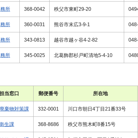
事務所
368-0042
秩父市東町29-20
049
事務所
360-0031
熊谷市末広3-9-1
048
事務所
343-0813
越谷市越ヶ谷4-2-82
048
事務所
345-0025
北葛飾郡杉戸町清地5-4-10
048
担当窓口
郵便番号
所在地
廃棄物対策課
332-0001
川口市朝日4丁目21番33号
衛生課
368-8686
秩父市熊木町8番15号