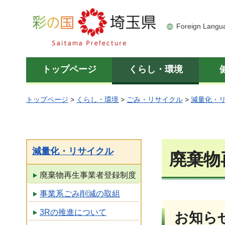
彩の国 埼玉県
Foreign Langu
トップページ
くらし・環境
トップページ
>
くらし・環境
>
ごみ・リサイクル
>
減量化・
減量化・リサイクル
廃棄物
廃棄物再生事業者登録制度
事業系ごみ削減の取組
3Rの推進について
お知ら