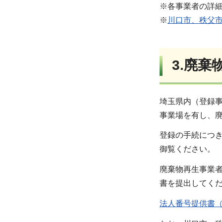
※各事業者の詳
※
川口市、秩父
3.廃
埼玉県内（登録
事業場を有し、
登録の手続につ
御覧ください。
廃棄物再生事業
書を提出してく
法人番号提供書（