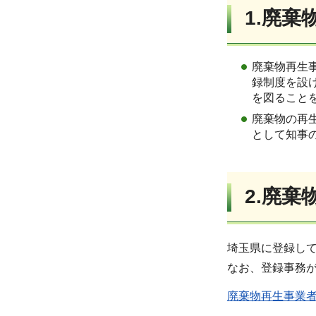
1.廃
廃棄物再生
録制度を設
を図ること
廃棄物の再
として知事
2.廃
埼玉県に登録して
なお、登録事務
廃棄物再生事業者