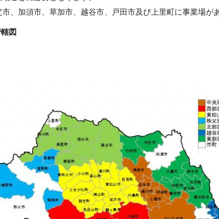
父市、加須市、草加市、越谷市、戸田市及び上里町に事業場が
管轄図