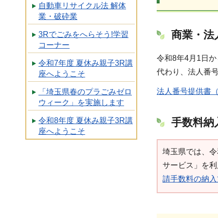
自動車リサイクル法 解体
業・破砕業
商業・法
3Rでごみをへらそう!学習
コーナー
令和8年4月1日
令和7年度 夏休み親子3R講
代わり、法人番
座へようこそ
法人番号提供書（
「埼玉県春のプラごみゼロ
ウィーク」を実施します
令和8年度 夏休み親子3R講
手数料納
座へようこそ
埼玉県では、令
サービス」を利
請手数料の納入方