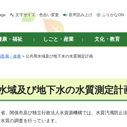
age
文字サイズ・色合い変更
音声読み上げ
ふりがなON
健康・福祉
しごと・産業
文化・教育
の監視・改善
> 公共用水域及び地下水の水質測定計画
水域及び地下水の水質測定計
通省、関係市及び独立行政法人水資源機構では、水質汚濁防止
、水質の調査を行っています。