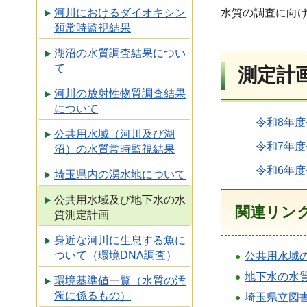
水質の調査に向
河川におけるダイオキシン
類常時監視結果
湖沼の水質調査結果につい
て
測定計
河川の放射性物質調査結果
について
令和8年度
公共用水域（河川及び湖
令和7年度
沼）の水質常時監視結果
令和6年度
埼玉県内の湧水地について
公共用水域及び地下水の水
関連リン
質測定計画
身近な河川に生息する魚に
ついて（環境DNA調査）
公共用水域
地下水の水
環境基準値一覧（水質の汚
濁に係るもの）
埼玉県立図