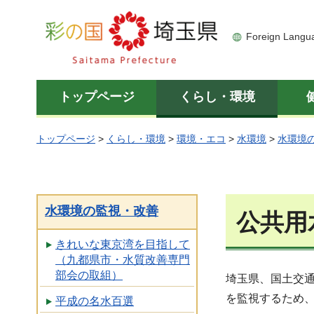
彩の国 埼玉県
Foreign Langu
トップページ
くらし・環境
トップページ
>
くらし・環境
>
環境・エコ
>
水環境
>
水環境
水環境の監視・改善
公共用
きれいな東京湾を目指して
（九都県市・水質改善専門
部会の取組）
埼玉県、国土交
を監視するため
平成の名水百選