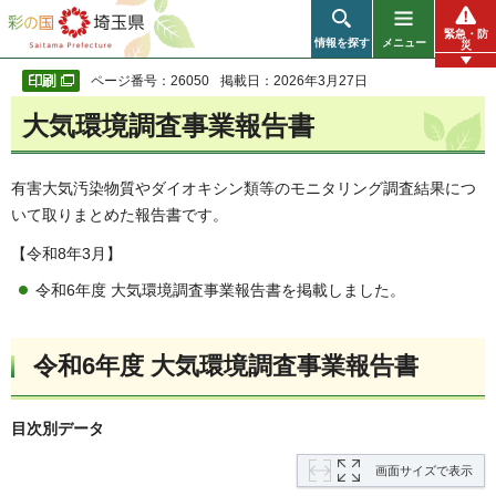
彩の国 埼玉県
緊急・防
情報を探す
メニュー
災
ページ番号：26050
掲載日：2026年3月27日
大気環境調査事業報告書
有害大気汚染物質やダイオキシン類等のモニタリング調査結果につ
いて取りまとめた報告書です。
【令和8年3月】
令和6年度 大気環境調査事業報告書を掲載しました。
令和6年度 大気環境調査事業報告書
目次別データ
画面サイズで表示