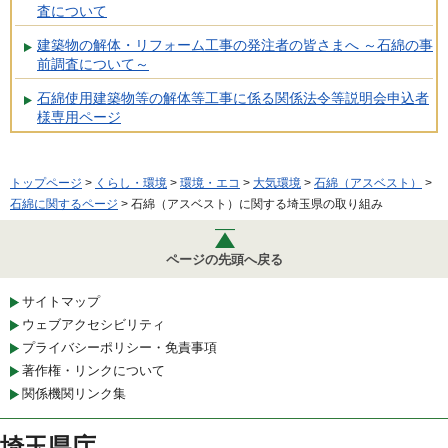
査について
建築物の解体・リフォーム工事の発注者の皆さまへ ～石綿の事
前調査について～
石綿使用建築物等の解体等工事に係る関係法令等説明会申込者
様専用ページ
トップページ
>
くらし・環境
>
環境・エコ
>
大気環境
>
石綿（アスベスト）
>
石綿に関するページ
> 石綿（アスベスト）に関する埼玉県の取り組み
ページの先頭へ戻る
サイトマップ
ウェブアクセシビリティ
プライバシーポリシー・免責事項
著作権・リンクについて
関係機関リンク集
埼玉県庁