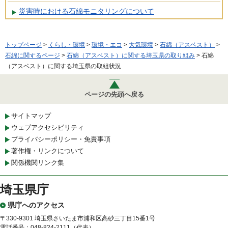
災害時における石綿モニタリングについて
トップページ
>
くらし・環境
>
環境・エコ
>
大気環境
>
石綿（アスベスト）
>
石綿に関するページ
>
石綿（アスベスト）に関する埼玉県の取り組み
> 石綿
（アスベスト）に関する埼玉県の取組状況
ページの先頭へ戻る
サイトマップ
ウェブアクセシビリティ
プライバシーポリシー・免責事項
著作権・リンクについて
関係機関リンク集
埼玉県庁
県庁へのアクセス
〒330-9301 埼玉県さいたま市浦和区高砂三丁目15番1号
電話番号：048-824-2111（代表）