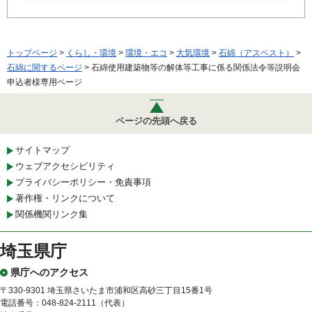
トップページ
>
くらし・環境
>
環境・エコ
>
大気環境
>
石綿（アスベスト）
>
石綿に関するページ
> 石綿使用建築物等の解体等工事に係る関係法令等説明会
申込者様専用ページ
ページの先頭へ戻る
サイトマップ
ウェブアクセシビリティ
プライバシーポリシー・免責事項
著作権・リンクについて
関係機関リンク集
埼玉県庁
県庁へのアクセス
〒330-9301 埼玉県さいたま市浦和区高砂三丁目15番1号
電話番号：048-824-2111（代表）