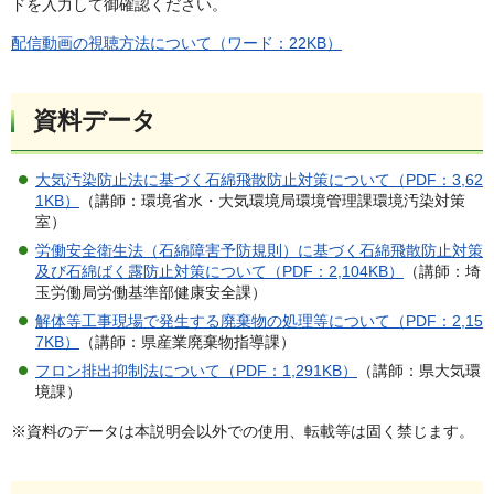
ドを入力して御確認ください。
配信動画の視聴方法について（ワード：22KB）
資料データ
大気汚染防止法に基づく石綿飛散防止対策について（PDF：3,62
1KB）
（講師：環境省水・大気環境局環境管理課環境汚染対策
室）
労働安全衛生法（石綿障害予防規則）に基づく石綿飛散防止対策
及び石綿ばく露防止対策について（PDF：2,104KB）
（講師：埼
玉労働局労働基準部健康安全課）
解体等工事現場で発生する廃棄物の処理等について（PDF：2,15
7KB）
（講師：県産業廃棄物指導課）
フロン排出抑制法について（PDF：1,291KB）
（講師：県大気環
境課）
※資料のデータは本説明会以外での使用、転載等は固く禁じます。