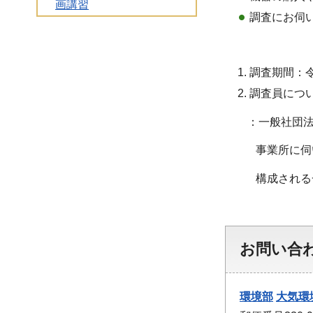
画講習
調査にお伺
調査期間：令
調査員につ
：一般社団法人
事業所に伺いま
構成される一
お問い合
環境部
大気環