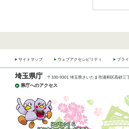
サイトマップ
ウェブアクセシビリティ
プライ
埼玉県庁
〒330-9301 埼玉県さいたま市浦和区高砂三
県庁へのアクセス
「コバトン」&「さいた