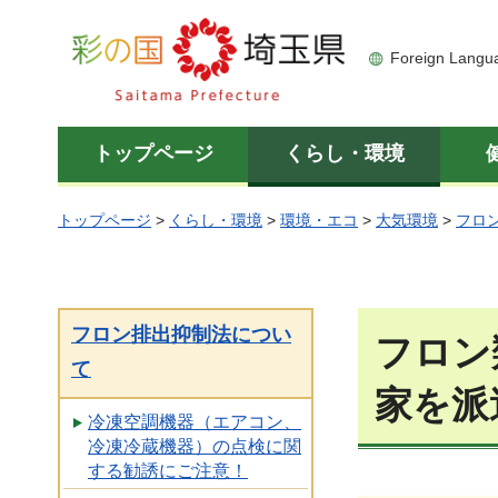
彩の国 埼玉県
Foreign Langu
トップページ
くらし・環境
トップページ
>
くらし・環境
>
環境・エコ
>
大気環境
>
フロ
フロン排出抑制法につい
フロン
て
家を派
冷凍空調機器（エアコン、
冷凍冷蔵機器）の点検に関
する勧誘にご注意！