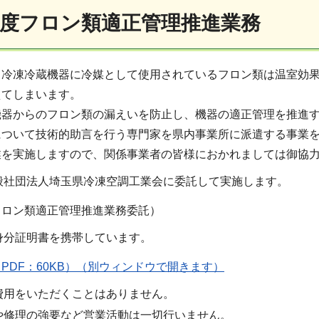
年度フロン類適正管理推進業務
・冷凍冷蔵機器に冷媒として使用されているフロン類は温室効
えてしまいます。
機器からのフロン類の漏えいを防止し、機器の適正管理を推進
ついて技術的助言を行う専門家を県内事業所に派遣する事業を
業を実施しますので、関係事業者の皆様におかれましては御協
般社団法人埼玉県冷凍空調工業会に委託して実施します。
ン類適正管理推進業務委託）
身分証明書を携帯しています。
PDF：60KB）（別ウィンドウで開きます）
費用をいただくことはありません。
や修理の強要など営業活動は一切行いません。