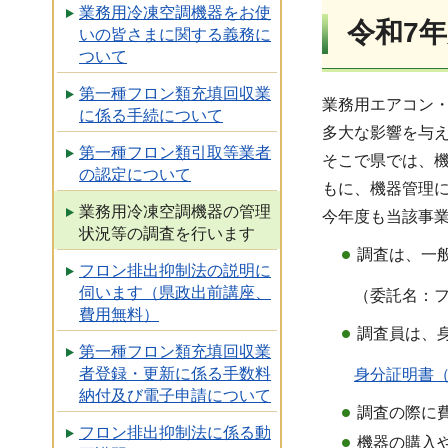
業務用冷凍空調機器をお使
令和7
いの皆さまに関する義務に
ついて
第一種フロン類充填回収業
業務用エアコン
に係る手続について
多大な影響を与
第一種フロン類引取等業者
そこで県では、
の認定について
もに、機器管理に
業務用冷凍空調機器の管理
今年度も当該事
状況等の調査を行います
調査は、一
フロン排出抑制法の説明に
伺います（県政出前講座、
（委託名：フロ
費用無料）
調査員は、
第一種フロン類充填回収業
者登録・更新に係る手数料
身分証明書（
納付及び電子申請について
調査の際に
フロン排出抑制法に係る動
機器の購入