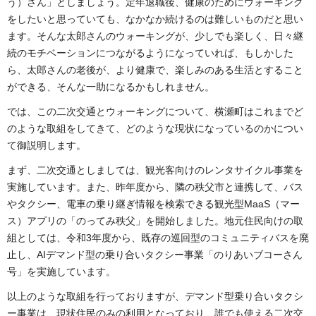
う）さん」としましょう。定年退職後、健康のためにウォーキング
をしたいと思っていても、なかなか続けるのは難しいものだと思い
ます。そんな太郎さんのウォーキングが、少しでも楽しく、日々継
続のモチベーションにつながるようになっていれば、もしかした
ら、太郎さんの老後が、より健康で、楽しみのある生活とすること
ができる、そんな一助になるかもしれません。
では、この二次交通とウォーキングについて、横瀬町はこれまでど
のような取組をしてきて、どのような現状になっているのかについ
て御説明します。
まず、二次交通としましては、観光客向けのレンタサイクル事業を
実施しています。また、昨年度から、隣の秩父市と連携して、バス
やタクシー、電車の乗り継ぎ情報を検索できる観光型MaaS（マー
ス）アプリの「のってみ秩父」を開始しました。地元住民向けの取
組としては、令和3年度から、既存の巡回型のコミュニティバスを廃
止し、AIデマンド型の乗り合いタクシー事業「のりあいブコーさん
号」を実施しています。
以上のような取組を行っておりますが、デマンド型乗り合いタクシ
ー事業は、現状住民のみの利用となっており、誰でも使える二次交