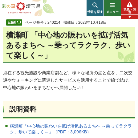
彩の国 埼玉県
緊急・防
情報を探す
メニュー
災
ページ番号：240214
掲載日：2023年10月18日
横瀬町 「中心地の賑わいを拡げ活気
あるまちへ ～乗ってラクラク、歩い
て楽しく～」
点在する観光施設や商業店舗など、様々な場所の点と点を、二次交
通やウォーキングに関連したサービスを活用することで線で結び、
中心地の賑わいをまちなかへ展開したい！
説明資料
横瀬町「中心地の賑わいを拡げ活気あるまちへ ～乗ってラクラ
ク、歩いて楽しく～」（PDF：3,096KB）