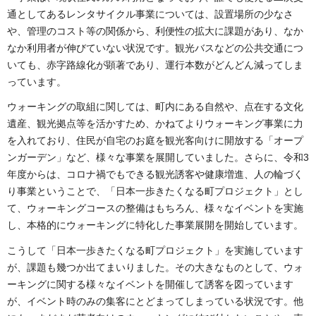
通としてあるレンタサイクル事業については、設置場所の少なさ
や、管理のコスト等の関係から、利便性の拡大に課題があり、なか
なか利用者が伸びていない状況です。観光バスなどの公共交通につ
いても、赤字路線化が顕著であり、運行本数がどんどん減ってしま
っています。
ウォーキングの取組に関しては、町内にある自然や、点在する文化
遺産、観光拠点等を活かすため、かねてよりウォーキング事業に力
を入れており、住民が自宅のお庭を観光客向けに開放する「オープ
ンガーデン」など、様々な事業を展開していました。さらに、令和3
年度からは、コロナ禍でもできる観光誘客や健康増進、人の輪づく
り事業ということで、「日本一歩きたくなる町プロジェクト」とし
て、ウォーキングコースの整備はもちろん、様々なイベントを実施
し、本格的にウォーキングに特化した事業展開を開始しています。
こうして「日本一歩きたくなる町プロジェクト」を実施しています
が、課題も幾つか出てまいりました。その大きなものとして、ウォ
ーキングに関する様々なイベントを開催して誘客を図っています
が、イベント時のみの集客にとどまってしまっている状況です。他