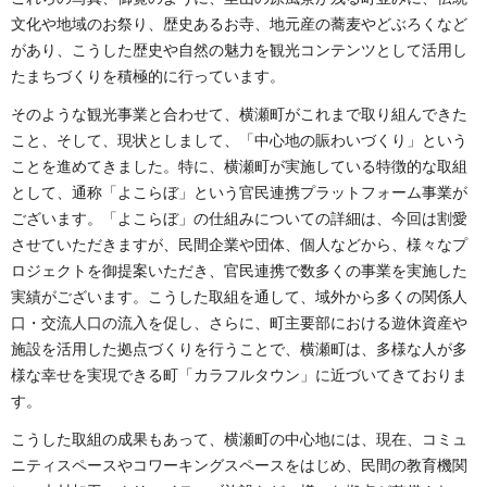
文化や地域のお祭り、歴史あるお寺、地元産の蕎麦やどぶろくなど
があり、こうした歴史や自然の魅力を観光コンテンツとして活用し
たまちづくりを積極的に行っています。
そのような観光事業と合わせて、横瀬町がこれまで取り組んできた
こと、そして、現状としまして、「中心地の賑わいづくり」という
ことを進めてきました。特に、横瀬町が実施している特徴的な取組
として、通称「よこらぼ」という官民連携プラットフォーム事業が
ございます。「よこらぼ」の仕組みについての詳細は、今回は割愛
させていただきますが、民間企業や団体、個人などから、様々なプ
ロジェクトを御提案いただき、官民連携で数多くの事業を実施した
実績がございます。こうした取組を通して、域外から多くの関係人
口・交流人口の流入を促し、さらに、町主要部における遊休資産や
施設を活用した拠点づくりを行うことで、横瀬町は、多様な人が多
様な幸せを実現できる町「カラフルタウン」に近づいてきておりま
す。
こうした取組の成果もあって、横瀬町の中心地には、現在、コミュ
ニティスペースやコワーキングスペースをはじめ、民間の教育機関