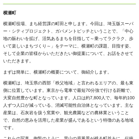
横瀬町
横瀬町役場、まち経営課の町田と申します。今回は、埼玉版スーパ
ー・シティプロジェクト、ガバメントピッチということで、「中心
地の賑わいを拡げ、活気あるまちを目指して～乗ってラクラク、歩
いて楽しいまちづくり～」をテーマに、横瀬町の課題、目指す姿、
そして企業の皆様からいただきたい御提案について、お話をさせて
いただきます。
まずは簡単に、横瀬町の概要について、御紹介します。
横瀬町は、埼玉県の西部「秩父地域」と言われるエリアの、最も東
側に位置しています。東京から電車で最短70分強で行ける距離で、
大変自然豊かな町となっています。人口は約7,800人で、毎年約100
人ずつ人口が減っている、消滅可能性自治体となっています。主な
産業は、石灰岩を扱う窯業や、観光農園などの農林業ということ
で、自然の恵みを活用した産業が盛んであるという特徴のある地域
です。
これらの写真、御覧のように、里山の原風景が残る町並みに、伝統