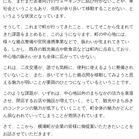
にも、まだまだ若者向けのウォーキングに結び付かないことや、車
社会ということもあり、住民が余り歩いて移動することがない、と
いうような状況となっています。
そうして、これまで町が行ってきたこと、そしてそこから生まれて
きた課題をまとめると、このようになります。町の中心地には、
様々な拠点整備や官民連携事業などで、賑わいが生まれてきてい
る。しかし、既存の観光拠点や飲食店などは町内に点在しており、
中心地の賑わいがまち全体に広がっていかない。
これは、二次交通が、誰でも気軽に、便利に使えるように整備され
ていないこと、また、歩いてそうした拠点間を移動してみようと思
える魅力が弱いことが要因のひとつになっているということです。
このような課題が、いずれは、中心地以外のまちなかの活力を衰退
させ、閉店するお店や施設が増えていく。そして、観光やまち歩き
のコンテンツの魅力が低下していくことで、町全体の魅力がどんど
ん損なわれていってしまうことが危惧されています。
さて、ここから、横瀬町が企業の皆様に御提案いただきたいことを
お話させていただきます。