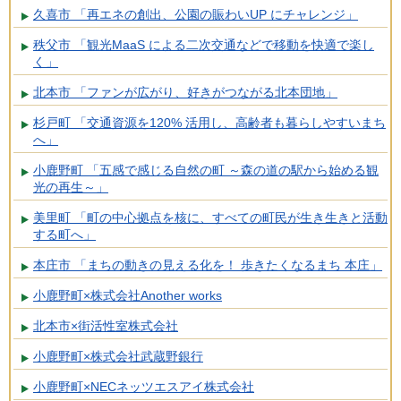
久喜市 「再エネの創出、公園の賑わいUP にチャレンジ」
秩父市 「観光MaaS による二次交通などで移動を快適で楽し
く」
北本市 「ファンが広がり、好きがつながる北本団地」
杉戸町 「交通資源を120% 活用し、高齢者も暮らしやすいまち
へ」
小鹿野町 「五感で感じる自然の町 ～森の道の駅から始める観
光の再生～」
美里町 「町の中心拠点を核に、すべての町民が生き生きと活動
する町へ」
本庄市 「まちの動きの見える化を！ 歩きたくなるまち 本庄」
小鹿野町×株式会社Another works
北本市×街活性室株式会社
小鹿野町×株式会社武蔵野銀行
小鹿野町×NECネッツエスアイ株式会社