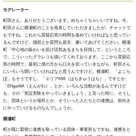
モデレーター
町田さん、ありがとうございます。めちゃくちゃいいですね。今、
町田さんに横瀬町のことを発表していただきましたが、チャットで
もですね、これから質疑応答の時間を進めていければなと思ってい
るんですけど、感想とか質問も是非、書いてあげてください。横瀬
町「中心地の賑わいを拡げ活気あるまちを目指して」というところ
で、こういったグラレコも描いてくれております。ここから質疑応
答の時間で、最初に僕の方から口火を切っていきながら、町田さん
にいろいろ聞いていければなと思うんですけど。横瀬町、「よこら
ぼ」もそうですし、「エリア898（はちきゅうはち）」ですとか、
「ENgaWA（えんがわ）」とか、いろんな活動があるんですけど
も、その「実証実験をやっていきましょう」と言った時に、そうし
た、団体というか場所とか、そういった人たちとの連携は、前向き
にやっていけるものなんでしょうか。
横瀬町
町が既に緊密に連携を取っている団体・事業所もですね、連携をと