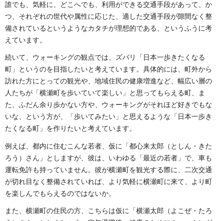
誰でも、気軽に、どこへでも、利用ができる交通手段があって、か
つ、それぞれの世代や属性に応じた、適した交通手段が隙間なく整
備されているというようなカタチが理想的である、というふうに考
えています。
続いて、ウォーキングの観点では、ズバリ「日本一歩きたくなる
町」というのを目指したいと考えています。具体的には、町外から
訪れた方にとっての観光や、地域住民の健康増進など、幅広い層の
人たちが「横瀬町を歩いていて楽しい」と思ってもらえる町、ま
た、ふだん余り歩かない方や、ウォーキングがそれほど好きでもな
いな、という方が、「歩いてみたい」と思えるような「日本一歩き
たくなる町」を作りたいと考えています。
例えば、都内に住むこんな若者、仮に「都心来太郎（としん・きた
ろう）さん」としますが、彼は、いわゆる「最近の若者」で、車も
運転免許も持っていません。彼が横瀬町を観光する際に、二次交通
が切れ目なく整備されていれば、より気軽に横瀬町に来て、より町
を楽しんでもらえるのではないか。
また、横瀬町の住民の方、こちらは仮に「横瀬太郎（よこぜ・たろ