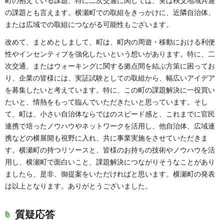
町の抱えている課題、特に二次交通に関しては、実は秩父地域共通
の課題とも言えます。横瀬町での取組をきっかけに、近隣自治体、
または広域での取組につながる可能性もございます。
改めて、まとめとしまして、町は、町内の周遊・移動における利便
性やインセンティブを強化したいという想いがあります。特に、二
次交通、またはウォーキングに関する拠点間を結ぶ方策に困ってお
り、企業の皆様には、実証試験としての取組から、幅広いアイデア
を募集したいと考えています。特に、この町の課題解決に一役買い
たいと、情熱をもって臨んでいただきたいと思っています。そし
て、町は、小さい自治体ならではのスピード感と、これまでに官民
連携で培ったノウハウやネットワークを活用し、他自治体、広域連
携などの横展開も視野に入れ、共に事業実施をさせていただきま
す。横瀬町の持つリソースと、皆様のお持ちの技術やノウハウを活
用し、横瀬町で面白いこと、課題解決につながりそうなことがあり
ましたら、是非、御提案をいただければと思います。横瀬町の発表
は以上となります。ありがとうございました。
質疑応答