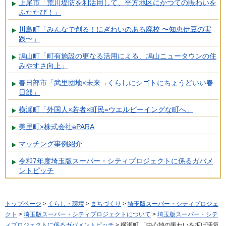
上尾市「荒川堤防を利活用して、平方地区にかつての賑わいを
ふたたび！」
川島町「みんなで創る！にぎわいのある廃校 〜知恵伊豆の実
践〜」
鳩山町「町有施設の更なる活用による、鳩山ニュータウンの住
みやすさ向上」
春日部市「武里団地×未来→くらしにシゴトにちょうどいい春
日部」
横瀬町「外国人×若者×町民=ウエルビーイングな町へ」
美里町×株式会社ePARA
マッチング事例紹介
令和7年度埼玉版スーパー・シティプロジェクトに係るガバメ
ントピッチ
トップページ
>
くらし・環境
>
まちづくり
>
埼玉版スーパー・シティプロジェ
クト
>
埼玉版スーパー・シティプロジェクトについて
>
埼玉版スーパー・シテ
ィプロジェクトに係るガバメントピッチ
> 横瀬町 「中心地の賑わいを拡げ活気