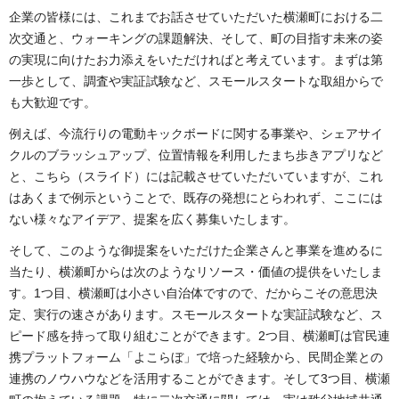
企業の皆様には、これまでお話させていただいた横瀬町における二
次交通と、ウォーキングの課題解決、そして、町の目指す未来の姿
の実現に向けたお力添えをいただければと考えています。まずは第
一歩として、調査や実証試験など、スモールスタートな取組からで
も大歓迎です。
例えば、今流行りの電動キックボードに関する事業や、シェアサイ
クルのブラッシュアップ、位置情報を利用したまち歩きアプリなど
と、こちら（スライド）には記載させていただいていますが、これ
はあくまで例示ということで、既存の発想にとらわれず、ここには
ない様々なアイデア、提案を広く募集いたします。
そして、このような御提案をいただけた企業さんと事業を進めるに
当たり、横瀬町からは次のようなリソース・価値の提供をいたしま
す。1つ目、横瀬町は小さい自治体ですので、だからこその意思決
定、実行の速さがあります。スモールスタートな実証試験など、ス
ピード感を持って取り組むことができます。2つ目、横瀬町は官民連
携プラットフォーム「よこらぼ」で培った経験から、民間企業との
連携のノウハウなどを活用することができます。そして3つ目、横瀬