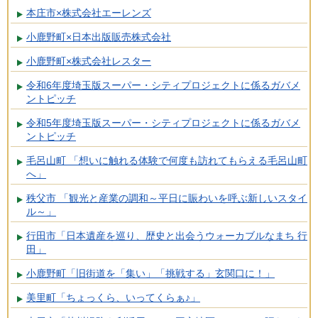
本庄市×株式会社エーレンズ
小鹿野町×日本出版販売株式会社
小鹿野町×株式会社レスター
令和6年度埼玉版スーパー・シティプロジェクトに係るガバメ
ントピッチ
令和5年度埼玉版スーパー・シティプロジェクトに係るガバメ
ントピッチ
毛呂山町 「想いに触れる体験で何度も訪れてもらえる毛呂山町
へ」
秩父市 「観光と産業の調和～平日に賑わいを呼ぶ新しいスタイ
ル～」
行田市「日本遺産を巡り、歴史と出会うウォーカブルなまち 行
田」
小鹿野町「旧街道を「集い」「挑戦する」玄関口に！」
美里町「ちょっくら、いってくらぁ♪」