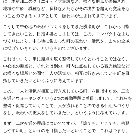
に、木材加工のクリエイティブ施設など、様々な拠点が整備され、
地域や年齢、職種など、多様な人たちがその境界を超えた交流をも
つことのできるエリアとして、賑わいが生まれてきています。
こうして中心地の賑わいづくりをしてきた横瀬町が、これから目指
してきたいこと、目指す姿としましては、この、コンパクトなまち
づくりにより、中心地に集まった町の賑わい・活気を、まちの全域
に拡げていきたい、というものでございます。
これはつまり、単に拠点を広く整備していくということではなく、
中心地の拠点と、それとは別の、町内に点在している観光施設など
の様々な場所との間で、人や活気が、相互に行き来している町を目
指していきたいというふうに考えています。
この、「人と活気が相互に行き来している町」を目指すため、二次
交通とウォーキングという2つの移動手段に着目しまして、これらを
整備・促進していくことで、人が流れることのできる仕組みづくり
をし、賑わいの拡大をしていきたい、というふうに考えています。
まず、二次交通の理想についてですが、「誰でも、どこでも、移動
しやすい町」というのを目指したいということで、これはつまり、