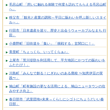
毛呂山町 「想いに触れる体験で何度も訪れてもらえる毛呂山町
へ」
秩父市 「観光と産業の調和～平日に賑わいを呼ぶ新しいスタイ
ル～」
行田市「日本遺産を巡り、歴史と出会うウォーカブルなまち 行
田」
小鹿野町「旧街道を「集い」「挑戦する」玄関口に！」
美里町「ちょっくら、いってくらぁ♪」
上尾市「荒川堤防を利活用して、平方地区にかつての賑わいを
ふたたび！」
川島町「みんなで創る！にぎわいのある廃校 〜知恵伊豆の実
践〜」
鳩山町「町有施設の更なる活用による、鳩山ニュータウンの住
みやすさ向上」
春日部市「武里団地×未来→くらしにシゴトにちょうどいい春
日部」