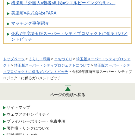
横瀬町「外国人×若者×町民=ウエルビーイングな町へ」
美里町×株式会社ePARA
マッチング事例紹介
令和7年度埼玉版スーパー・シティプロジェクトに係るガバメ
ントピッチ
トップページ
>
くらし・環境
>
まちづくり
>
埼玉版スーパー・シティプロジェ
クト
>
埼玉版スーパー・シティプロジェクトについて
>
埼玉版スーパー・シテ
ィプロジェクトに係るガバメントピッチ
> 令和6年度埼玉版スーパー・シティプ
ロジェクトに係るガバメントピッチ
ページの先頭へ戻る
サイトマップ
ウェブアクセシビリティ
プライバシーポリシー・免責事項
著作権・リンクについて