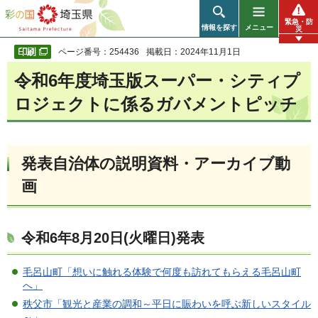
彩の国 埼玉県
緊急・防
情報を探す
メニュー
災
ページ番号：254436
掲載日：2024年11月1日
令和6年度埼玉版スーパー・シティプ
ロジェクトに係るガバメントピッチ
発表自治体の説明資料・アーカイブ動
画
令和6年8月20日(火曜日)発表
毛呂山町「想いに触れる体験で何度も訪れてもらえる毛呂山町
へ」
秩父市「観光と産業の調和～平日に賑わいを呼ぶ新しいスタイル
～」