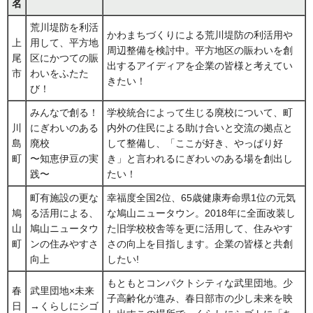
名
荒川堤防を利活
かわまちづくりによる荒川堤防の利活用や
上
用して、平方地
周辺整備を検討中。平方地区の賑わいを創
尾
区にかつての賑
出するアイディアを企業の皆様と考えてい
市
わいをふたた
きたい！
び！
みんなで創る！
学校統合によって生じる廃校について、町
川
にぎわいのある
内外の住民による助け合いと交流の拠点と
島
廃校
して整備し、「ここが好き、やっぱり好
町
〜知恵伊豆の実
き」と言われるにぎわいのある場を創出し
践〜
たい！
町有施設の更な
幸福度全国2位、65歳健康寿命県1位の元気
鳩
る活用による、
な鳩山ニュータウン。2018年に全面改装し
山
鳩山ニュータウ
た旧学校校舎等を更に活用して、住みやす
町
ンの住みやすさ
さの向上を目指します。企業の皆様と共創
向上
したい!
もともとコンパクトシティな武里団地。少
春
武里団地×未来
子高齢化が進み、春日部市の少し未来を映
日
→くらしにシゴ