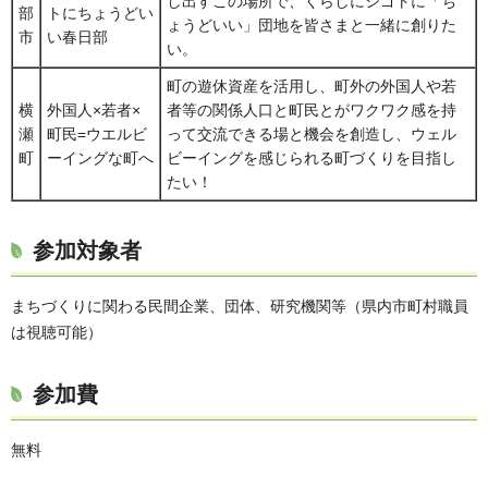
し出すこの場所で、くらしにシゴトに「ち
部
トにちょうどい
ょうどいい」団地を皆さまと一緒に創りた
市
い春日部
い。
町の遊休資産を活用し、町外の外国人や若
横
外国人×若者×
者等の関係人口と町民とがワクワク感を持
瀬
町民=ウエルビ
って交流できる場と機会を創造し、ウェル
町
ーイングな町へ
ビーイングを感じられる町づくりを目指し
たい！
参加対象者
まちづくりに関わる民間企業、団体、研究機関等（県内市町村職員
は視聴可能）
参加費
無料