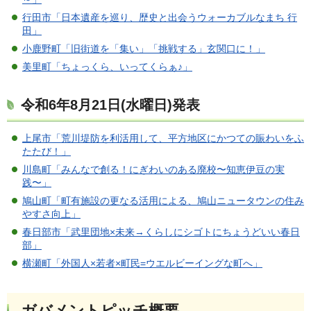
行田市「日本遺産を巡り、歴史と出会うウォーカブルなまち 行
田」
小鹿野町「旧街道を「集い」「挑戦する」玄関口に！」
美里町「ちょっくら、いってくらぁ♪」
令和6年8月21日(水曜日)発表
上尾市「荒川堤防を利活用して、平方地区にかつての賑わいをふ
たたび！」
川島町「みんなで創る！にぎわいのある廃校〜知恵伊豆の実
践〜」
鳩山町「町有施設の更なる活用による、鳩山ニュータウンの住み
やすさ向上」
春日部市「武里団地×未来→くらしにシゴトにちょうどいい春日
部」
横瀬町「外国人×若者×町民=ウエルビーイングな町へ」
ガバメントピッチ概要