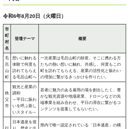
令和6年8月20日（火曜日）
市
町
登壇テーマ
概要
村
名
毛
想いに触れる
一次産業は毛呂山町の財産。そこに携わる方
呂
体験で何度も
たちの熱い想いに触れ、共感し、何度もこの
山
訪れてもらえ
町を訪れてもらえる、産業の活性化と賑わい
町
る毛呂山町へ
の増加に繋がるきっかけを作りたい。
観光と産業の
若者に魅力のある雇用の場を創出したく、豊
秩
調和
かな観光資源や地場産業、ドローンなどの先
父
～平日に賑わ
端事業を組み合わせ、平日の滞在に繋がるコ
市
いを呼ぶ新し
ンテンツを提案してもらいたい。
いスタイル～
日本遺産を巡
県内で唯一認定されている「日本遺産」の構
行
り、歴史と出