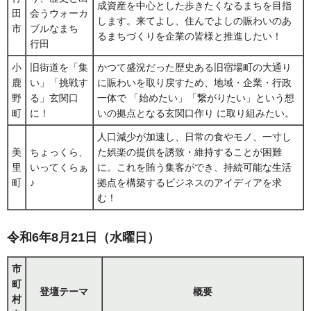
成資産を中心とした歩きたくなるまちを目指
田
会うウォーカ
します。来てよし、住んでよしの賑わいのあ
市
ブルなまち
るまちづくりを企業の皆様と推進したい！
行田
小
旧街道を「集
かつて盛況だった歴史ある旧宿場町の大通り
鹿
い」「挑戦す
に賑わいを取り戻すため、地域・企業・行政
野
る」玄関口
一体で 「始めたい」「繋がりたい」という想
町
に！
いの拠点となる玄関口作り に取り組みたい。
人口減少が加速し、日常の食やモノ、一寸し
美
ちょっくら、
た娯楽の提供を誘致・維持することが困難
里
いってくらぁ
に。これを賄う集客ができ、持続可能な生活
町
♪
拠点を構築するビジネスのアイディアを求
む！
令和6年8月21日（水曜日）
市
町
登壇テーマ
概要
村