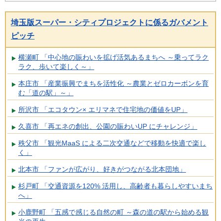
埼玉版スーパー・シティプロジェクトに係るガバメント
ピッチ
横瀬町 「中心地の賑わいを拡げ活気あるまちへ ～乗ってラク
ラク、歩いて楽しく～」
本庄市 「産業振興でまちを活性化 ～農業とゼロカーボンを育
む「道の駅」～」
所沢市 「エコタウン× エリマネで住宅地の価値をUP」
久喜市 「再エネの創出、公園の賑わいUP にチャレンジ」
秩父市 「観光MaaS による二次交通などで移動を快適で楽し
く」
北本市 「ファンが広がり、好きがつながる北本団地」
杉戸町 「交通資源を120% 活用し、高齢者も暮らしやすいまち
へ」
小鹿野町 「五感で感じる自然の町 ～森の道の駅から始める観