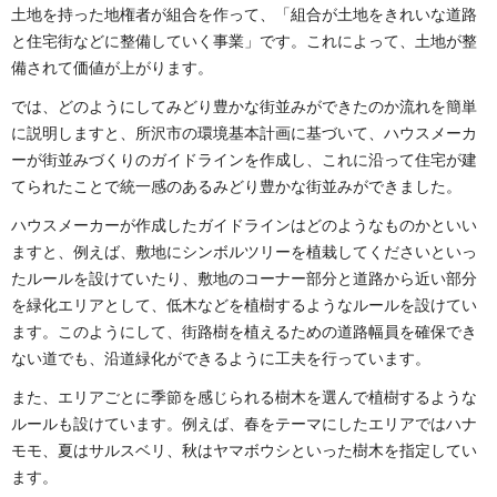
土地を持った地権者が組合を作って、「組合が土地をきれいな道路
と住宅街などに整備していく事業」です。これによって、土地が整
備されて価値が上がります。
では、どのようにしてみどり豊かな街並みができたのか流れを簡単
に説明しますと、所沢市の環境基本計画に基づいて、ハウスメーカ
ーが街並みづくりのガイドラインを作成し、これに沿って住宅が建
てられたことで統一感のあるみどり豊かな街並みができました。
ハウスメーカーが作成したガイドラインはどのようなものかといい
ますと、例えば、敷地にシンボルツリーを植栽してくださいといっ
たルールを設けていたり、敷地のコーナー部分と道路から近い部分
を緑化エリアとして、低木などを植樹するようなルールを設けてい
ます。このようにして、街路樹を植えるための道路幅員を確保でき
ない道でも、沿道緑化ができるように工夫を行っています。
また、エリアごとに季節を感じられる樹木を選んで植樹するような
ルールも設けています。例えば、春をテーマにしたエリアではハナ
モモ、夏はサルスベリ、秋はヤマボウシといった樹木を指定してい
ます。