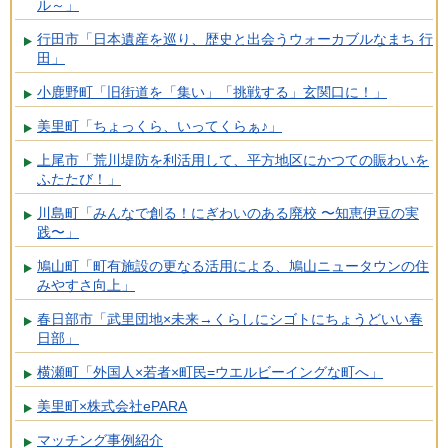
ル～」
行田市「日本遺産を巡り、歴史と出会うウォーカブルなまち 行
田」
小鹿野町「旧街道を「集い」「挑戦する」玄関口に！」
美里町「ちょっくら、いってくらぁ♪」
上尾市「荒川堤防を利活用して、平方地区にかつての賑わいを
ふたたび！」
川島町「みんなで創る！にぎわいのある廃校 〜知恵伊豆の実
践〜」
鳩山町「町有施設の更なる活用による、鳩山ニュータウンの住
みやすさ向上」
春日部市「武里団地×未来→くらしにシゴトにちょうどいい春
日部」
横瀬町「外国人×若者×町民=ウエルビーイングな町へ」
美里町×株式会社ePARA
マッチング事例紹介