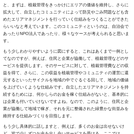
と、まずは、植栽管理をきっかけにエリアの価値を維持し、さらに
拡大して、自立したコミュニティによって防災やごみ問題なども含
めたエリアマネジメントを行っていく仕組みをつくることができた
らいいなと考えています。このコミュニティというのは、自治会で
あったりNPO法人であったり、様々なケースが考えられると思いま
す。
もう少しわかりやすいように図にすると、これはあくまで一例とし
てなのですが、例えば、住民と企業が協働して、植栽管理などのサ
ービスを提供します。そのサービスに対して、植栽管理費などの収
益を得て、さらに、この収益を植栽管理やコミュニティの運営に還
元するといったサイクルを地域の中でぐるぐる回して、地域の価値
を上げていくような仕組みです。自立したエリアマネジメントを持
続するためには、何かしらのお金を稼ぐ仕組みがないと、基本的に
は企業も付いていけないですよね。なので、このように、住民と企
業が協働して地域で稼ぎ、それを元に整備された緑豊かな街並みを
維持する仕組みづくりを目指します。
もう少し具体的に話しますと、例えば、多くのお金は出せないけ
ど、皆で少しずつお金を出し合いサービスを受ける。ここでは、