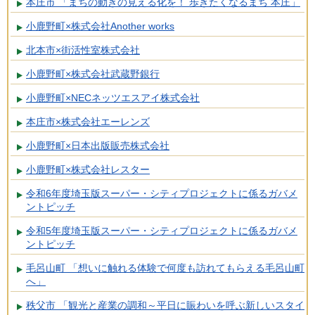
本庄市 「まちの動きの見える化を！ 歩きたくなるまち 本庄」
小鹿野町×株式会社Another works
北本市×街活性室株式会社
小鹿野町×株式会社武蔵野銀行
小鹿野町×NECネッツエスアイ株式会社
本庄市×株式会社エーレンズ
小鹿野町×日本出版販売株式会社
小鹿野町×株式会社レスター
令和6年度埼玉版スーパー・シティプロジェクトに係るガバメ
ントピッチ
令和5年度埼玉版スーパー・シティプロジェクトに係るガバメ
ントピッチ
毛呂山町 「想いに触れる体験で何度も訪れてもらえる毛呂山町
へ」
秩父市 「観光と産業の調和～平日に賑わいを呼ぶ新しいスタイ