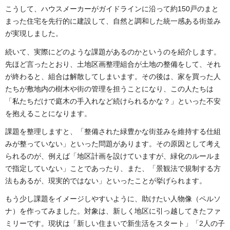
こうして、ハウスメーカーがガイドラインに沿って約150戸のまと
まった住宅を先行的に建設して、自然と調和した統一感ある街並み
が実現しました。
続いて、実際にどのような課題があるのかというのを紹介します。
先ほど言ったとおり、土地区画整理組合が土地の整備をして、それ
が終わると、組合は解散してしまいます。その後は、家を買った人
たちが敷地内の樹木や街の管理を担うことになり、この人たちは
「私たちだけで庭木の手入れなど続けられるかな？」といった不安
を抱えることになります。
課題を整理しますと、「整備された緑豊かな街並みを維持する仕組
みが整っていない」といった問題があります。その原因として考え
られるのが、例えば「地区計画を設けていますが、緑化のルールま
で指定していない」ことであったり、また、「景観法で規制する方
法もあるが、現実的ではない」といったことが挙げられます。
もう少し課題をイメージしやすいように、助けたい人物像（ペルソ
ナ）を作ってみました。対象は、新しく地区に引っ越してきたファ
ミリーです。現状は「新しい住まいで新生活をスタート」「2人の子