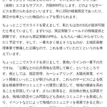
（仮称）エコまちサブスク、月額800円とします。どのようなサー
ビスを受けられるかといいますと、年に2回の植栽剪定であったり、
脚立や台車といった物品のシェアを受けられます。
ちょっとここでスライドを変えまして、私たちは次の3点が提供可能
だと考えていまして、まず1つは、実証実験フィールドの情報提供と
調整です。それから実証実験のPRも、もちろん一緒にやらせていた
だく予定です。そして、一番大きく使えそうなものが、土地区画整
理事業で整備した公園なので、これを使っていただくというのを考
えています。
ちょっとここでスライドを戻りまして、黄色いラインの一番下の方
ですね、「公園などの公共用地を活用して稼ぐ」というところで
す。例としては、指定管理、カーシェアリング、太陽光発電、イベ
ント開催といったことが挙げられます。これらのサービスによる収
益を植栽管理やコミュニティの運営に還元して、地域の価値を高め
ることを目指しています。さらに欲張ると、自治体が抱える課題で
ある、地域の防災やごみ問題なども含めたコミュニティを形成した
り、イベントなどによって地域のコミュニティを発展できると良い