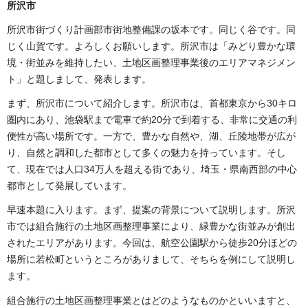
所沢市
所沢市街づくり計画部市街地整備課の坂本です。同じく谷です。同
じく山賀です。よろしくお願いします。所沢市は「みどり豊かな環
境・街並みを維持したい、土地区画整理事業後のエリアマネジメン
ト」と題しまして、発表します。
まず、所沢市について紹介します。所沢市は、首都東京から30キロ
圏内にあり、池袋駅まで電車で約20分で到着する、非常に交通の利
便性が高い場所です。一方で、豊かな自然や、湖、丘陵地帯が広が
り、自然と調和した都市として多くの魅力を持っています。そし
て、現在では人口34万人を超える街であり、埼玉・県南西部の中心
都市として発展しています。
早速本題に入ります。まず、提案の背景について説明します。所沢
市では組合施行の土地区画整理事業により、緑豊かな街並みが創出
されたエリアがあります。今回は、航空公園駅から徒歩20分ほどの
場所に若松町というところがありまして、そちらを例にして説明し
ます。
組合施行の土地区画整理事業とはどのようなものかといいますと、