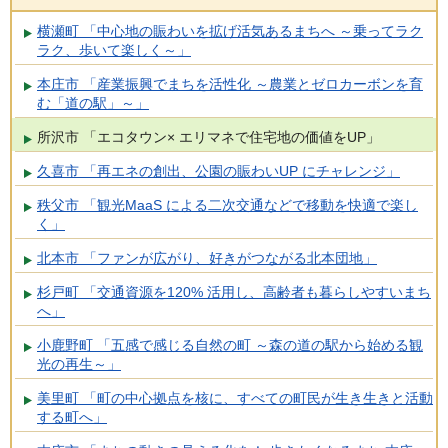
横瀬町 「中心地の賑わいを拡げ活気あるまちへ ～乗ってラク
ラク、歩いて楽しく～」
本庄市 「産業振興でまちを活性化 ～農業とゼロカーボンを育
む「道の駅」～」
所沢市 「エコタウン× エリマネで住宅地の価値をUP」
久喜市 「再エネの創出、公園の賑わいUP にチャレンジ」
秩父市 「観光MaaS による二次交通などで移動を快適で楽し
く」
北本市 「ファンが広がり、好きがつながる北本団地」
杉戸町 「交通資源を120% 活用し、高齢者も暮らしやすいまち
へ」
小鹿野町 「五感で感じる自然の町 ～森の道の駅から始める観
光の再生～」
美里町 「町の中心拠点を核に、すべての町民が生き生きと活動
する町へ」