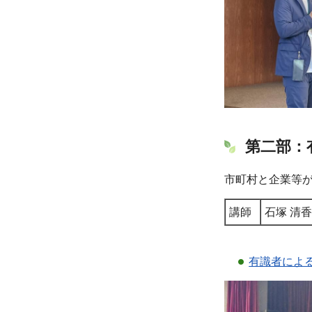
第二部：
市町村と企業等
講師
石塚 清
有識者によ