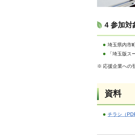
4 参加対
埼玉県内市
「埼玉版ス
※ 応援企業への
資料
チラシ（PDF