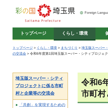
彩の国 埼玉県
Foreign Langu
トップページ
くらし・環境
トップページ
>
くらし・環境
>
まちづくり
>
埼玉版スーパー
の交流会
> 令和6年度第1回埼玉版スーパー・シティプロジェ
埼玉版スーパー・シティ
令和6
プロジェクトに係る市町
市町村
村と企業等の交流会
「共創」を実現するための