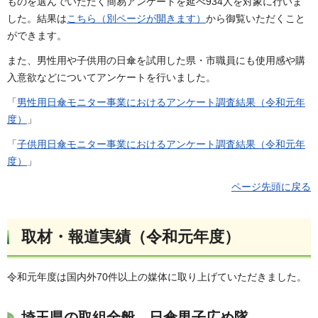
ものを選んでいただく簡易アンケートを延べ934人を対象に行いま
した。結果は
こちら（別ページが開きます）
から御覧いただくこと
ができます。
また、男性用や子供用の日傘を試用した県・市職員にも使用感や購
入意欲などについてアンケートを行いました。
「
男性用日傘モニター事業におけるアンケート調査結果（令和元年
度）
」
「
子供用日傘モニター事業におけるアンケート調査結果（令和元年
度）
」
ページ先頭に戻る
取材・報道実績（令和元年度）
令和元年度は国内外70件以上の媒体に取り上げていただきました。
埼玉県の取組全般、日傘男子広め隊