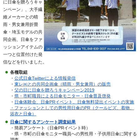
に日傘を贈ろうキャ
ンペーン」、大手繊
維メーカーとの晴
雨・男女兼用折畳
傘・埼玉モデルの共
同企画、日傘をファ
ッションアイテムの
一つと位置付けた発
信などを行いました。
各種取組
・
公式日傘Twitterによる情報発信
・
東レ㈱との共同企画傘（晴雨・男女兼用）の販売
・
父の日に日傘を贈ろうキャンペーン2019
・
県・市町職員による日傘モニター・日傘普及啓発
・
日傘体験会、日傘PRイベント、日傘無料貸出イベントの実施
・ファッションとしての男性用日傘のPR（クールビズ、着物、
浴衣と日傘）
日傘に関するアンケート調査結果
・簡易アンケート（日傘PRイベント時）
・県・市町の日傘モニター職員への男性用・子供用日傘に関する
調査