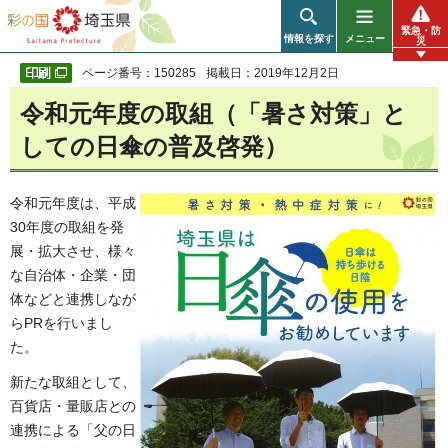
彩の国 埼玉県
緊急・防
情報を探す
メニュー
災
ページ番号：150285
掲載日：2019年12月2日
令和元年度の取組（「暑さ対策」と
しての日傘の普及啓発）
令
和元年度は、平成
30年度の取組を発
展・拡大させ、様々
な自治体・企業・団
体などと連携しなが
らPRを行いまし
た。
新たな取組として、
百貨店・量販店との
連携による「父の日