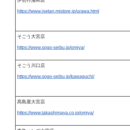
伊勢丹浦和店
https://www.isetan.mistore.jp/urawa.html
そごう大宮店
https://www.sogo-seibu.jp/omiya/
そごう川口店
https://www.sogo-seibu.jp/kawaguchi/
髙島屋大宮店
https://www.takashimaya.co.jp/omiya/