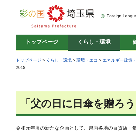
彩の国 埼玉県
Foreign Langu
トップページ
くらし・環境
トップページ
>
くらし・環境
>
環境・エコ
>
エネルギー政策
2019
「父の日に日傘を贈ろう」
令和元年度の新たな企画として、県内各地の百貨店・量