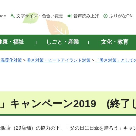
age
文字サイズ・色合い変更
音声読み上げ
ふりがなON
健康・福祉
しごと・産業
文化・教育
・温暖化対策
>
暑さ対策・ヒートアイランド対策
>
「暑さ対策」として
キャンペーン2019 (終了
販店（29店舗）の協力の下、「父の日に日傘を贈ろう」キャ