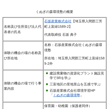
くぬぎの森環境塾の概要
石坂産業株式会社
【埼玉県入間郡三芳
名称及び住所並び法人代
町上富緑1589-2】
表者の氏名
代表取締役 石坂 典子
名称：石坂産業株式会社くぬぎの森環
境塾
体験の機会の場の名称及
び所在地
所在地：埼玉県入間郡三芳町上富緑158
9-2外
建設廃棄物の資源化プラント施設見
学で3Rを学ぶ
体験の機会の場で行う事
三富地区の里地里山を五感で学ぶ
業内容
石坂産業株式会社環境学習HP
「
くぬぎの森環境塾
」
保育園・幼稚園（保護者同伴）