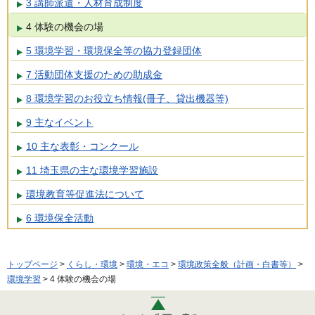
3 講師派遣・人材育成制度
4 体験の機会の場
5 環境学習・環境保全等の協力登録団体
7 活動団体支援のための助成金
8 環境学習のお役立ち情報(冊子、貸出機器等)
9 主なイベント
10 主な表彰・コンクール
11 埼玉県の主な環境学習施設
環境教育等促進法について
6 環境保全活動
トップページ
>
くらし・環境
>
環境・エコ
>
環境政策全般（計画・白書等）
>
環境学習
> 4 体験の機会の場